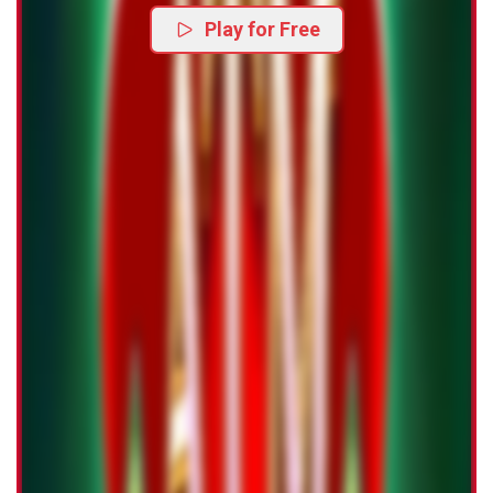
Play for Free