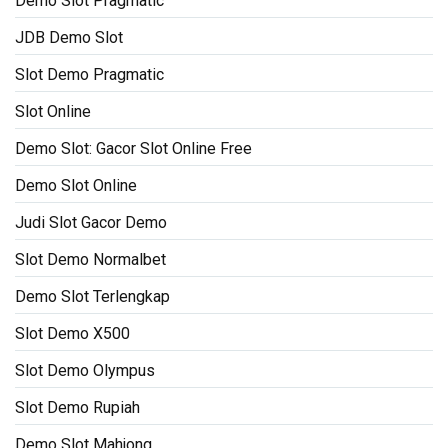
Demo Slot Pragmatic
JDB Demo Slot
Slot Demo Pragmatic
Slot Online
Demo Slot: Gacor Slot Online Free
Demo Slot Online
Judi Slot Gacor Demo
Slot Demo Normalbet
Demo Slot Terlengkap
Slot Demo X500
Slot Demo Olympus
Slot Demo Rupiah
Demo Slot Mahjong