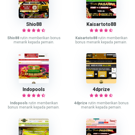
Shio88
Kaisartoto88
Shio88
rutin memberikan bonus
Kaisartoto88
rutin memberikan
menarik kepada pemain.
bonus menarik kepada pemain.
Indopools
4dprize
Indopools
rutin memberikan
4dprize
rutin memberikan bonus
bonus menarik kepada pemain.
menarik kepada pemain.