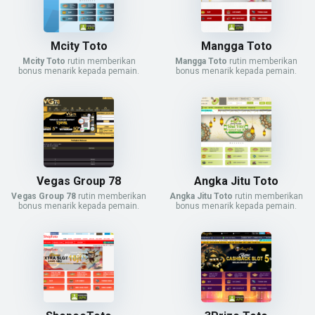
Mcity Toto
Mangga Toto
Mcity Toto
rutin memberikan
Mangga Toto
rutin memberikan
bonus menarik kepada pemain.
bonus menarik kepada pemain.
Vegas Group 78
Angka Jitu Toto
Vegas Group 78
rutin memberikan
Angka Jitu
Toto
rutin memberikan
bonus menarik kepada pemain.
bonus menarik kepada pemain.