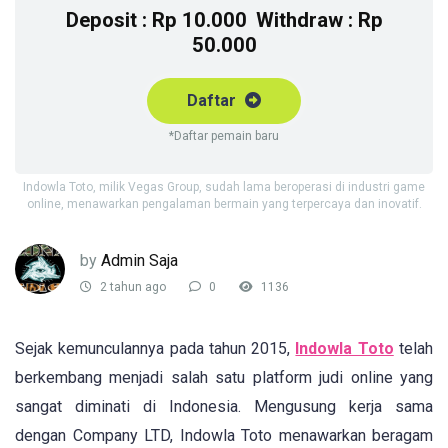
Deposit : Rp 10.000
Withdraw : Rp
50.000
Daftar
*Daftar pemain baru
Indowla Toto, milik Vegas Group, sudah lama beroperasi di industri game
online, menawarkan pengalaman bermain yang terpercaya dan inovatif.
by
Admin Saja
2 tahun ago
0
1136
Sejak kemunculannya pada tahun 2015,
Indowla Toto
telah
berkembang menjadi salah satu platform judi online yang
sangat diminati di Indonesia. Mengusung kerja sama
dengan Company LTD, Indowla Toto menawarkan beragam