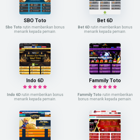
SBO Toto
Bet 6D
Sbo Toto
rutin memberikan bonus
Bet 6D
rutin memberikan bonus
menarik kepada pemain.
menarik kepada pemain.
Indo 6D
Fammily Toto
Indo 6D
rutin memberikan bonus
Fammily Toto
rutin memberikan
menarik kepada pemain.
bonus menarik kepada pemain.