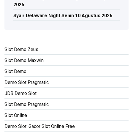
2026
Syair Delaware Night Senin 10 Agustus 2026
Slot Demo Zeus
Slot Demo Maxwin
Slot Demo
Demo Slot Pragmatic
JDB Demo Slot
Slot Demo Pragmatic
Slot Online
Demo Slot: Gacor Slot Online Free