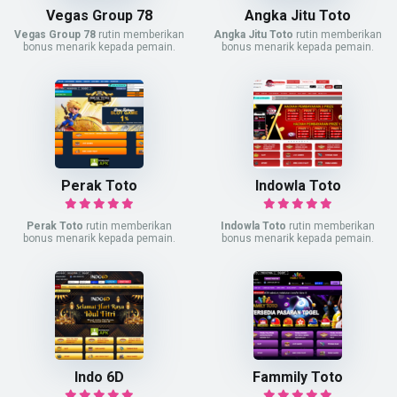
Vegas Group 78
Angka Jitu Toto
Vegas Group 78
rutin memberikan
Angka Jitu
Toto
rutin memberikan
bonus menarik kepada pemain.
bonus menarik kepada pemain.
Perak Toto
Indowla Toto
Perak Toto
rutin memberikan
Indowla Toto
rutin memberikan
bonus menarik kepada pemain.
bonus menarik kepada pemain.
Indo 6D
Fammily Toto