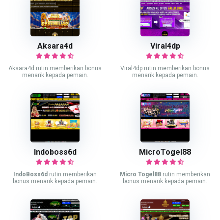
Aksara4d
Viral4dp
Aksara4d rutin memberikan bonus
Viral4dp rutin memberikan bonus
menarik kepada pemain.
menarik kepada pemain.
Indoboss6d
MicroTogel88
IndoBoss6d
rutin memberikan
Micro Togel88
rutin memberikan
bonus menarik kepada pemain.
bonus menarik kepada pemain.