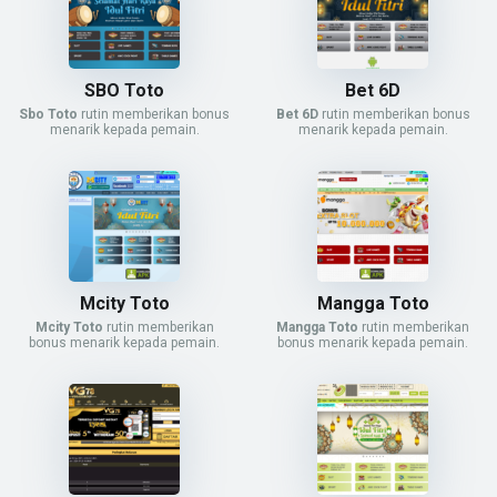
SBO Toto
Bet 6D
Sbo Toto
rutin memberikan bonus
Bet 6D
rutin memberikan bonus
menarik kepada pemain.
menarik kepada pemain.
Mcity Toto
Mangga Toto
Mcity Toto
rutin memberikan
Mangga Toto
rutin memberikan
bonus menarik kepada pemain.
bonus menarik kepada pemain.