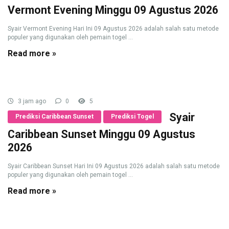
Vermont Evening Minggu 09 Agustus 2026
Syair Vermont Evening Hari Ini 09 Agustus 2026 adalah salah satu metode
populer yang digunakan oleh pemain togel ...
Read more »
3 jam ago
0
5
Syair
Prediksi Caribbean Sunset
Prediksi Togel
Caribbean Sunset Minggu 09 Agustus
2026
Syair Caribbean Sunset Hari Ini 09 Agustus 2026 adalah salah satu metode
populer yang digunakan oleh pemain togel ...
Read more »