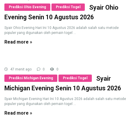
Syair Ohio
Prediksi Ohio Evening
Prediksi Togel
Evening Senin 10 Agustus 2026
Syair Ohio Evening Hari Ini 10 Agustus 2026 adalah salah satu metode
populer yang digunakan oleh pemain togel ...
Read more »
47 menit ago
0
0
Syair
Prediksi Michigan Evening
Prediksi Togel
Michigan Evening Senin 10 Agustus 2026
Syair Michigan Evening Hari Ini 10 Agustus 2026 adalah salah satu metode
populer yang digunakan oleh pemain togel ...
Read more »