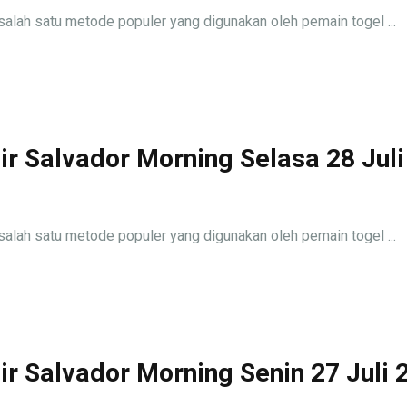
 salah satu metode populer yang digunakan oleh pemain togel ...
ir Salvador Morning Selasa 28 Juli
 salah satu metode populer yang digunakan oleh pemain togel ...
ir Salvador Morning Senin 27 Juli 