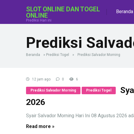
SLOT ONLINE DAN TOGEL
Beranda
ONLINE
Prediksi Hari ini
Prediksi Salva
Beranda
»
Prediksi Togel
»
Prediksi Salvador Morning
12 jam ago
0
6
Sya
Prediksi Salvador Morning
Prediksi Togel
2026
Syair Salvador Morning Hari Ini 08 Agustus 2026 ad
Read more »