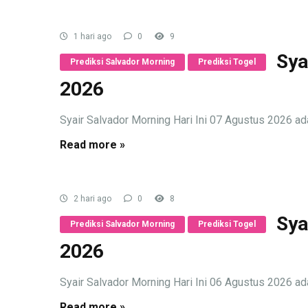
1 hari ago
0
9
Sya
Prediksi Salvador Morning
Prediksi Togel
2026
Syair Salvador Morning Hari Ini 07 Agustus 2026 ad
Read more »
2 hari ago
0
8
Sya
Prediksi Salvador Morning
Prediksi Togel
2026
Syair Salvador Morning Hari Ini 06 Agustus 2026 ad
Read more »