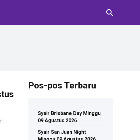
Pos-pos Terbaru
stus
Syair Brisbane Day Minggu
09 Agustus 2026
...
Syair San Juan Night
Minggu 09 Agustus 2026