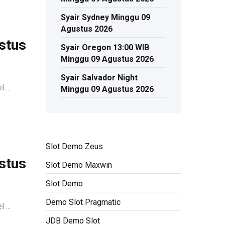
Syair Sydney Minggu 09
Agustus 2026
stus
Syair Oregon 13:00 WIB
Minggu 09 Agustus 2026
Syair Salvador Night
...
Minggu 09 Agustus 2026
Slot Demo Zeus
stus
Slot Demo Maxwin
Slot Demo
Demo Slot Pragmatic
...
JDB Demo Slot