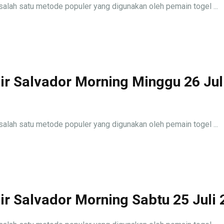
 salah satu metode populer yang digunakan oleh pemain togel ...
ir Salvador Morning Minggu 26 Jul
 salah satu metode populer yang digunakan oleh pemain togel ...
ir Salvador Morning Sabtu 25 Juli