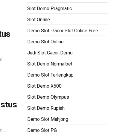
Slot Demo Pragmatic
Slot Online
Demo Slot: Gacor Slot Online Free
tus
Demo Slot Online
Judi Slot Gacor Demo
...
Slot Demo Normalbet
Demo Slot Terlengkap
Slot Demo X500
Slot Demo Olympus
ustus
Slot Demo Rupiah
Demo Slot Mahjong
...
Demo Slot PG