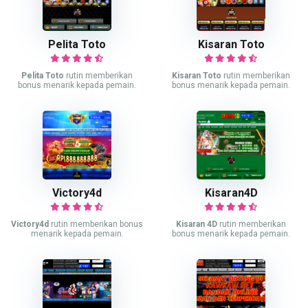
Pelita Toto
Kisaran Toto
Pelita Toto
rutin memberikan
Kisaran Toto
rutin memberikan
bonus menarik kepada pemain.
bonus menarik kepada pemain.
Victory4d
Kisaran4D
Victory4d
rutin memberikan bonus
Kisaran 4D
rutin memberikan
menarik kepada pemain.
bonus menarik kepada pemain.