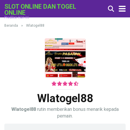
SLOT ONLINE DAN TOGEL
ONLINE
Prediksi Hari ini
Beranda
»
Wlatogel88
Wlatogel88
Wlatogel88
rutin memberikan bonus menarik kepada
pemain.