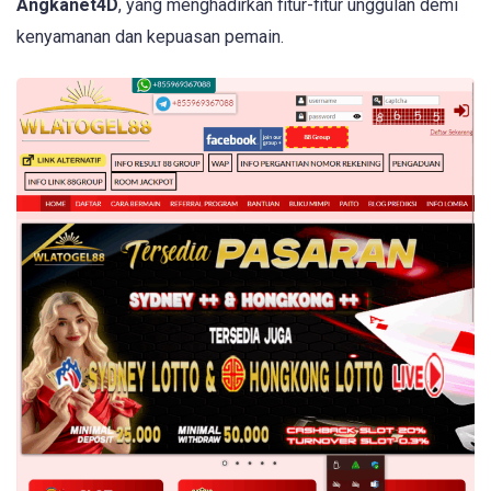
Angkanet4D
, yang menghadirkan fitur-fitur unggulan demi
kenyamanan dan kepuasan pemain.