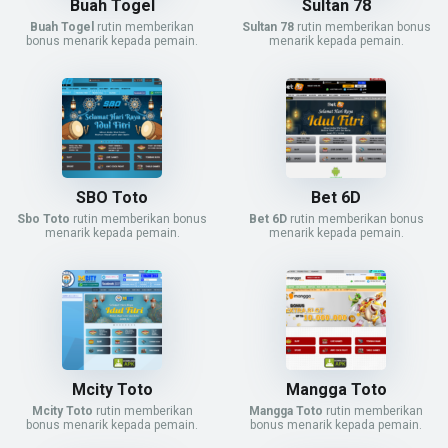
Buah Togel
Sultan 78
Buah Togel
rutin memberikan
Sultan 78
rutin memberikan bonus
bonus menarik kepada pemain.
menarik kepada pemain.
SBO Toto
Bet 6D
Sbo Toto
rutin memberikan bonus
Bet 6D
rutin memberikan bonus
menarik kepada pemain.
menarik kepada pemain.
Mcity Toto
Mangga Toto
Mcity Toto
rutin memberikan
Mangga Toto
rutin memberikan
bonus menarik kepada pemain.
bonus menarik kepada pemain.