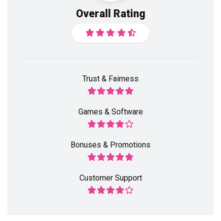
Overall Rating
Trust & Fairness
Games & Software
Bonuses & Promotions
Customer Support