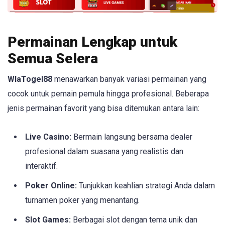
Permainan Lengkap untuk
Semua Selera
WlaTogel88
menawarkan banyak variasi permainan yang
cocok untuk pemain pemula hingga profesional. Beberapa
jenis permainan favorit yang bisa ditemukan antara lain:
Live Casino:
Bermain langsung bersama dealer
profesional dalam suasana yang realistis dan
interaktif.
Poker Online:
Tunjukkan keahlian strategi Anda dalam
turnamen poker yang menantang.
Slot Games:
Berbagai slot dengan tema unik dan