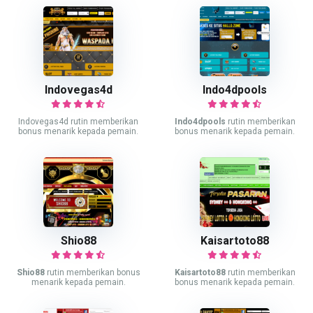
Indovegas4d
Indo4dpools
Indovegas4d rutin memberikan
Indo4dpools
rutin memberikan
bonus menarik kepada pemain.
bonus menarik kepada pemain.
Shio88
Kaisartoto88
Shio88
rutin memberikan bonus
Kaisartoto88
rutin memberikan
menarik kepada pemain.
bonus menarik kepada pemain.