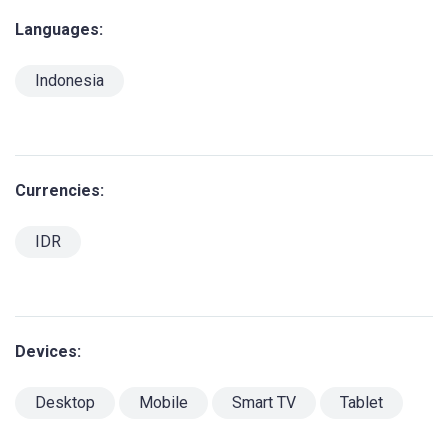
Languages:
Indonesia
Currencies:
IDR
Devices:
Desktop
Mobile
Smart TV
Tablet