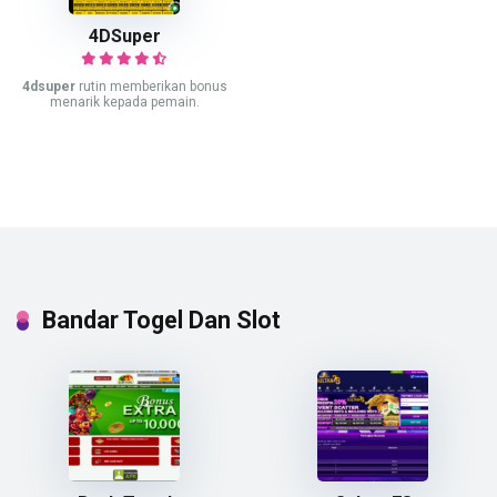
4DSuper
4dsuper
rutin memberikan bonus
menarik kepada pemain.
Bandar Togel Dan Slot