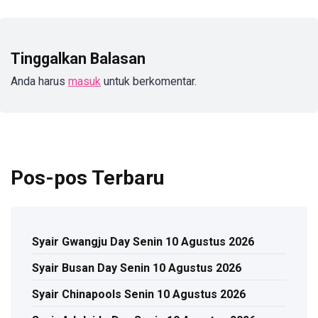
Tinggalkan Balasan
Anda harus
masuk
untuk berkomentar.
Pos-pos Terbaru
Syair Gwangju Day Senin 10 Agustus 2026
Syair Busan Day Senin 10 Agustus 2026
Syair Chinapools Senin 10 Agustus 2026