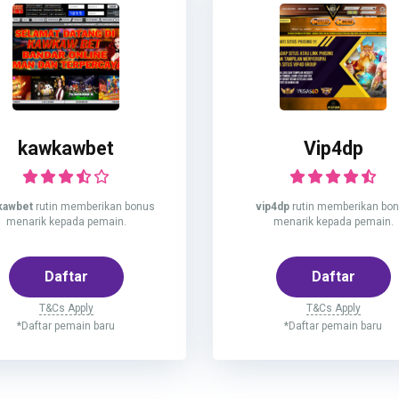
kawkawbet
Vip4dp
kawbet
rutin memberikan bonus
vip4dp
rutin memberikan bo
menarik kepada pemain.
menarik kepada pemain.
Daftar
Daftar
T&Cs Apply
T&Cs Apply
*Daftar pemain baru
*Daftar pemain baru