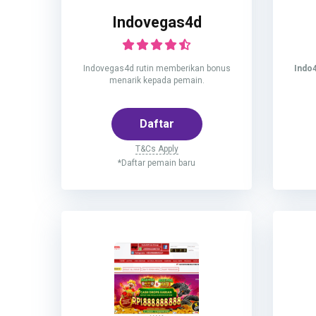
Indovegas4d
Indovegas4d rutin memberikan bonus
Indo
menarik kepada pemain.
Daftar
T&Cs Apply
*Daftar pemain baru