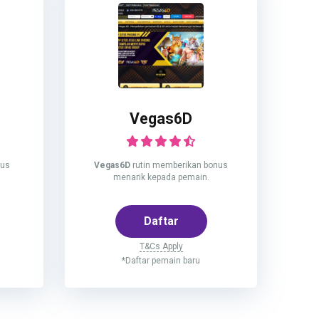
Vegas6D
nus
Vegas6D
rutin memberikan bonus
menarik kepada pemain.
Daftar
T&Cs Apply
*Daftar pemain baru