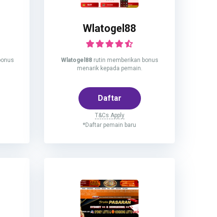
Wlatogel88
bonus
Wlatogel88
rutin memberikan bonus
menarik kepada pemain.
Daftar
T&Cs Apply
*Daftar pemain baru