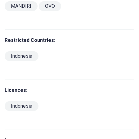
MANDIRI
OVO
Restricted Countries:
Indonesia
Licences:
Indonesia