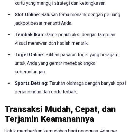
kartu yang menguji strategi dan ketangkasan.
Slot Online:
Ratusan tema menarik dengan peluang
jackpot besar menanti Anda.
Tembak Ikan:
Game penuh aksi dengan tampilan
visual menawan dan hadiah menarik.
Togel Online:
Pilihan pasaran togel yang beragam
untuk Anda yang gemar menebak angka
keberuntungan.
Sports Betting:
Taruhan olahraga dengan banyak opsi
pertandingan dan odds terbaik.
Transaksi Mudah, Cepat, dan
Terjamin Keamanannya
Untuk memberikan kemudahan bagi pengguna, 4dsuper