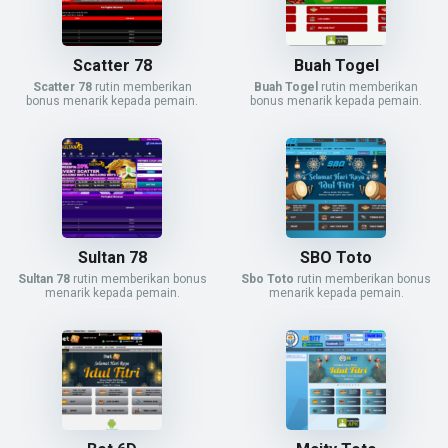
Scatter 78
Buah Togel
Scatter 78
rutin memberikan
Buah Togel
rutin memberikan
bonus menarik kepada pemain.
bonus menarik kepada pemain.
Sultan 78
SBO Toto
Sultan 78
rutin memberikan bonus
Sbo Toto
rutin memberikan bonus
menarik kepada pemain.
menarik kepada pemain.