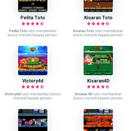
Pelita Toto
Kisaran Toto
Pelita Toto
rutin memberikan
Kisaran Toto
rutin memberikan
bonus menarik kepada pemain.
bonus menarik kepada pemain.
Victory4d
Kisaran4D
Victory4d
rutin memberikan bonus
Kisaran 4D
rutin memberikan
menarik kepada pemain.
bonus menarik kepada pemain.