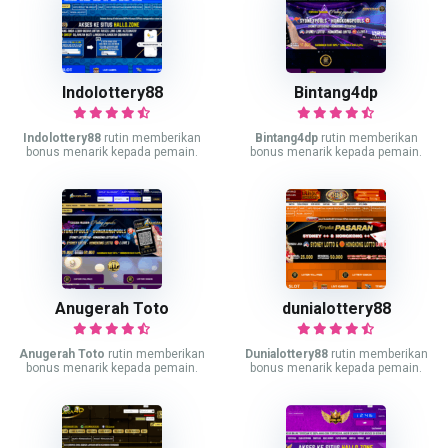
Indolottery88
Bintang4dp
Indolottery88
rutin memberikan
Bintang4dp
rutin memberikan
bonus menarik kepada pemain.
bonus menarik kepada pemain.
Anugerah Toto
dunialottery88
Anugerah Toto
rutin memberikan
Dunialottery88
rutin memberikan
bonus menarik kepada pemain.
bonus menarik kepada pemain.