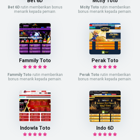
Bet 6D
Mcity Toto
Bet 6D
rutin memberikan bonus
Mcity Toto
rutin memberikan
menarik kepada pemain.
bonus menarik kepada pemain.
Fammily Toto
Perak Toto
Fammily Toto
rutin memberikan
Perak Toto
rutin memberikan
bonus menarik kepada pemain.
bonus menarik kepada pemain.
Indowla Toto
Indo 6D