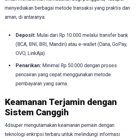
menyediakan berbagai metode transaksi yang praktis dan
aman, di antaranya:
Deposit:
Mulai dari Rp 10.000 melalui transfer bank
(BCA, BNI, BRI, Mandiri) atau e-wallet (Dana, GoPay,
OVO, LinkAja).
Penarikan:
Minimal Rp 50.000 dengan proses
pencairan yang cepat menggunakan metode
pembayaran yang sama.
Keamanan Terjamin dengan
Sistem Canggih
4dsuper mengutamakan keamanan pemain dengan
teknologi enkripsi terbaru untuk melindungi informasi