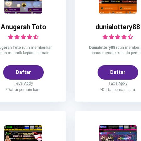
Anugerah Toto
dunialottery88
ugerah Toto
rutin memberikan
Dunialottery88
rutin memberi
onus menarik kepada pemain.
bonus menarik kepada pemai
Daftar
Daftar
T&Cs Apply
T&Cs Apply
*Daftar pemain baru
*Daftar pemain baru