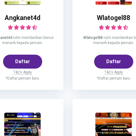
Angkanet4d
Wlatogel88
anet4d
rutin memberikan bonus
Wlatogel88
rutin memberikan 
menarik kepada pemain.
menarik kepada pemain.
Daftar
Daftar
T&Cs Apply
T&Cs Apply
*Daftar pemain baru
*Daftar pemain baru