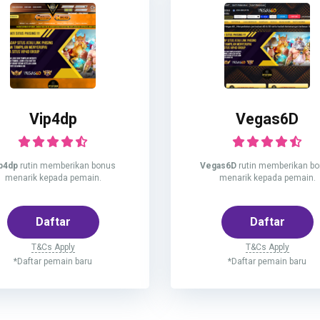
Vip4dp
Vegas6D
p4dp
rutin memberikan bonus
Vegas6D
rutin memberikan b
menarik kepada pemain.
menarik kepada pemain.
Daftar
Daftar
T&Cs Apply
T&Cs Apply
*Daftar pemain baru
*Daftar pemain baru