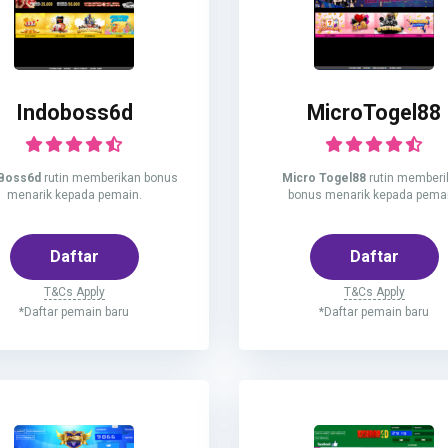
Indoboss6d
MicroTogel88
Boss6d
rutin memberikan bonus
Micro Togel88
rutin memberi
menarik kepada pemain.
bonus menarik kepada pemai
Daftar
Daftar
T&Cs Apply
T&Cs Apply
*Daftar pemain baru
*Daftar pemain baru