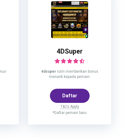
4DSuper
onus
4dsuper
rutin memberikan bonus
menarik kepada pemain.
Daftar
T&Cs Apply
*Daftar pemain baru