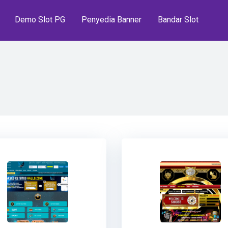
Demo Slot PG
Penyedia Banner
Bandar Slot