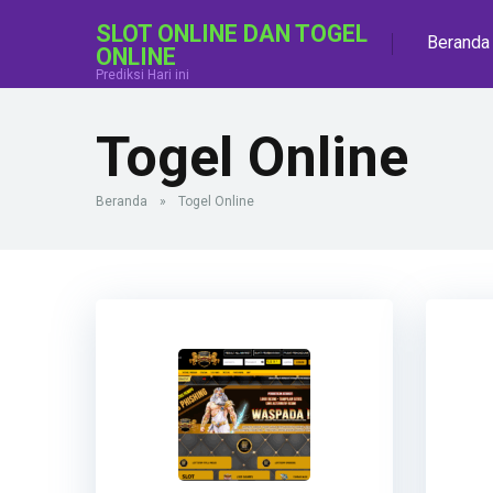
SLOT ONLINE DAN TOGEL
Beranda
ONLINE
Prediksi Hari ini
Togel Online
Beranda
»
Togel Online