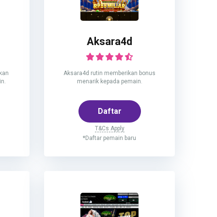
Aksara4d
kan
Aksara4d rutin memberikan bonus
n.
menarik kepada pemain.
Daftar
T&Cs Apply
*Daftar pemain baru