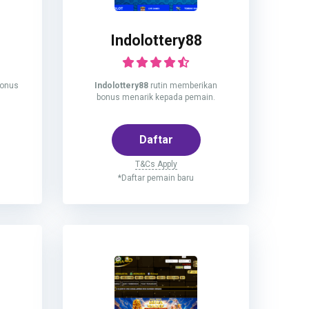
Indolottery88
bonus
Indolottery88
rutin memberikan
bonus menarik kepada pemain.
Daftar
T&Cs Apply
*Daftar pemain baru