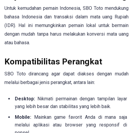
Untuk kemudahan pemain Indonesia, SBO Toto mendukung
bahasa Indonesia dan transaksi dalam mata uang Rupiah
(IDR). Hal ini memungkinkan pemain lokal untuk bermain
dengan mudah tanpa harus melakukan konversi mata uang
atau bahasa.
Kompatibilitas Perangkat
SBO Toto dirancang agar dapat diakses dengan mudah
melalui berbagai jenis perangkat, antara lain:
Desktop:
Nikmati permainan dengan tampilan layar
yang lebih besar dan stabilitas yang lebih baik.
Mobile:
Mainkan game favorit Anda di mana saja
melalui aplikasi atau browser yang responsif di
ponsel.