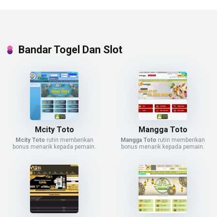
Bandar Togel Dan Slot
Mcity Toto
Mangga Toto
Mcity Toto
rutin memberikan
Mangga Toto
rutin memberikan
bonus menarik kepada pemain.
bonus menarik kepada pemain.