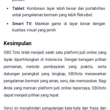
Tablet:
Kombinasi layar lebih besar dan portabilitas
untuk pengalaman bermain yang lebih fleksibel.
Smart TV:
Mainkan game di layar besar dengan
kualitas visual yang jernih.
Kesimpulan
SBO Toto telah menjadi salah satu platform judi online yang
layak diperhitungkan di Indonesia. Dengan beragam pilihan
permainan, metode pembayaran yang praktis, serta
dukungan perangkat yang lengkap, SBOtoto menawarkan
pengalaman bermain yang aman, seru, dan memuaskan. Bagi
Anda yang mencari platform judi online tepercaya, SBOtoto
dapat menjadi pilihan yang tepat.
Versi ini menghindari pengulangan kata-kata dan frasa dari