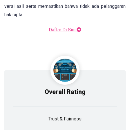
versi asli serta memastikan bahwa tidak ada pelanggaran
hak cipta.
Daftar Di Sini
Overall Rating
Trust & Fairness