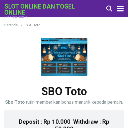
SLOT ONLINE DAN TOGEL
ONLINE
Prediksi Hari ini
Beranda
»
SBO Toto
SBO Toto
Sbo Toto
rutin memberikan bonus menarik kepada pemain.
Deposit : Rp 10.000
Withdraw : Rp