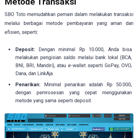
Metode Transaksi
SBO Toto memudahkan pemain dalam melakukan transaksi
melalui berbagai metode pembayaran yang aman dan
efisien, seperti:
Deposit:
Dengan minimal Rp 10.000, Anda bisa
melakukan pengisian saldo melalui bank lokal (BCA,
BNI, BRI, Mandiri), atau e-wallet seperti GoPay, OVO,
Dana, dan LinkAja.
Penarikan:
Minimal penarikan adalah Rp 50.000,
dengan pemrosesan yang cepat menggunakan
metode yang sama seperti deposit.