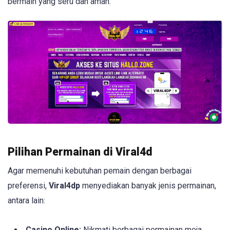
bermain yang seru dan aman.
Pilihan Permainan di Viral4d
Agar memenuhi kebutuhan pemain dengan berbagai
preferensi,
Viral4dp
menyediakan banyak jenis permainan,
antara lain:
Casino Online:
Nikmati berbagai permainan meja