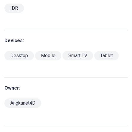
IDR
Devices:
Desktop
Mobile
Smart TV
Tablet
Owner:
Angkanet4D