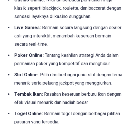
klasik seperti blackjack, roulette, dan baccarat dengan
sensasi layaknya di kasino sungguhan.
Live Games:
Bermain secara langsung dengan dealer
asli yang interaktif, menambah keseruan bermain
secara real-time.
Poker Online:
Tantang keahlian strategi Anda dalam
permainan poker yang kompetitif dan menghibur.
Slot Online:
Pilih dari berbagai jenis slot dengan tema
menarik serta peluang jackpot yang menggiurkan.
Tembak Ikan:
Rasakan keseruan berburu ikan dengan
efek visual menarik dan hadiah besar.
Togel Online:
Bermain togel dengan berbagai pilihan
pasaran yang tersedia.