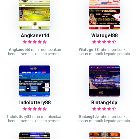
Angkanet4d
Wlatogel88
Angkanet4d
rutin memberikan
Wlatogel88
rutin memberikan
bonus menarik kepada pemain.
bonus menarik kepada pemain.
Indolottery88
Bintang4dp
Indolottery88
rutin memberikan
Bintang4dp
rutin memberikan
bonus menarik kepada pemain.
bonus menarik kepada pemain.