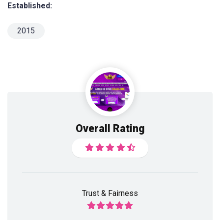
Established:
2015
Overall Rating
Trust & Fairness