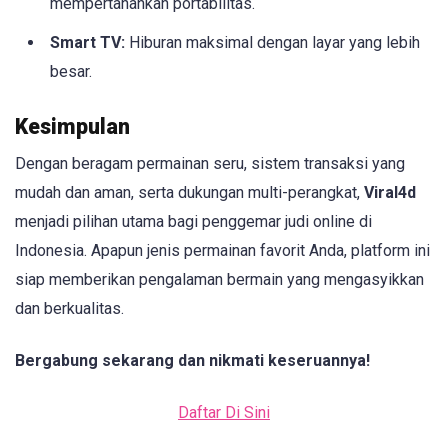
mempertahankan portabilitas.
Smart TV:
Hiburan maksimal dengan layar yang lebih
besar.
Kesimpulan
Dengan beragam permainan seru, sistem transaksi yang
mudah dan aman, serta dukungan multi-perangkat,
Viral4d
menjadi pilihan utama bagi penggemar judi online di
Indonesia. Apapun jenis permainan favorit Anda, platform ini
siap memberikan pengalaman bermain yang mengasyikkan
dan berkualitas.
Bergabung sekarang dan nikmati keseruannya!
Daftar Di Sini