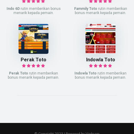
Indo 6D
rutin memberikan bonus
Fammily Toto
rutin memberikan
menarik kepada pemain.
bonus menarik kepada pemain.
Perak Toto
Indowla Toto
Perak Toto
rutin memberikan
Indowla Toto
rutin memberikan
bonus menarik kepada pemain.
bonus menarik kepada pemain.