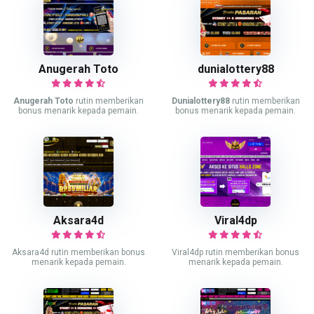
Anugerah Toto
dunialottery88
Anugerah Toto
rutin memberikan
Dunialottery88
rutin memberikan
bonus menarik kepada pemain.
bonus menarik kepada pemain.
Aksara4d
Viral4dp
Aksara4d rutin memberikan bonus
Viral4dp rutin memberikan bonus
menarik kepada pemain.
menarik kepada pemain.