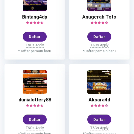
Bintang4dp
Anugerah Toto
Daftar
Daftar
T&Cs Apply
T&Cs Apply
*Daftar pemain baru
*Daftar pemain baru
dunialottery88
Aksara4d
Daftar
Daftar
T&Cs Apply
T&Cs Apply