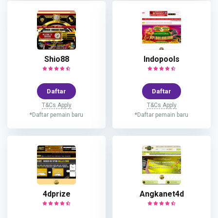
Shio88
Indopools
Daftar
Daftar
T&Cs Apply
T&Cs Apply
*Daftar pemain baru
*Daftar pemain baru
4dprize
Angkanet4d