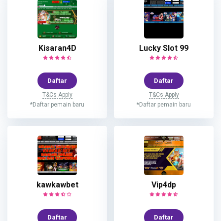
Kisaran4D
Lucky Slot 99
Daftar
Daftar
T&Cs Apply
T&Cs Apply
*Daftar pemain baru
*Daftar pemain baru
kawkawbet
Vip4dp
Daftar
Daftar