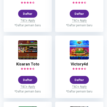
Daftar
Daftar
T&Cs Apply
T&Cs Apply
*Daftar pemain baru
*Daftar pemain baru
Kisaran Toto
Victory4d
Daftar
Daftar
T&Cs Apply
T&Cs Apply
*Daftar pemain baru
*Daftar pemain baru