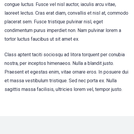
congue luctus. Fusce vel nisl auctor, iaculis arcu vitae,
laoreet lectus. Cras erat diam, convallis et nisl at, commodo
placerat sem. Fusce tristique pulvinar nisl, eget
condimentum purus imperdiet non. Nam pulvinar lorem a
tortor luctus faucibus ut sit amet ex.
Class aptent taciti sociosqu ad litora torquent per conubia
nostra, per inceptos himenaeos. Nulla a blandit justo.
Praesent et egestas enim, vitae ornare eros. In posuere dui
et massa vestibulum tristique. Sed nec porta ex. Nulla
sagittis massa facilisis, ultricies lorem vel, tempor justo.