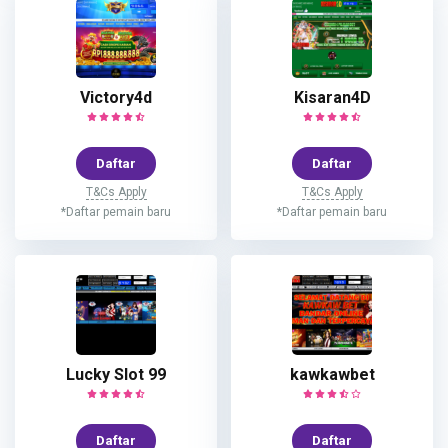
Victory4d
Kisaran4D
Daftar
Daftar
T&Cs Apply
T&Cs Apply
*Daftar pemain baru
*Daftar pemain baru
Lucky Slot 99
kawkawbet
Daftar
Daftar