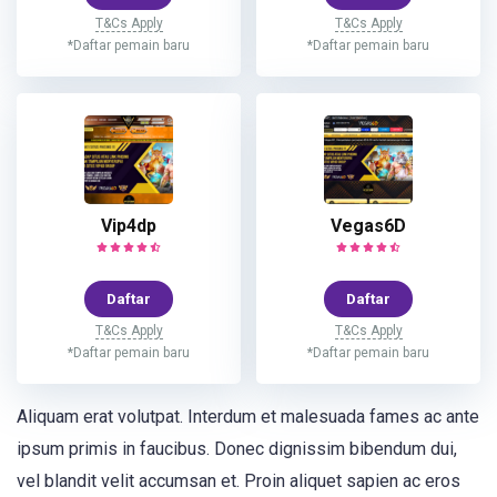
T&Cs Apply
T&Cs Apply
*Daftar pemain baru
*Daftar pemain baru
Vip4dp
Vegas6D
Daftar
Daftar
T&Cs Apply
T&Cs Apply
*Daftar pemain baru
*Daftar pemain baru
Aliquam erat volutpat. Interdum et malesuada fames ac ante
ipsum primis in faucibus. Donec dignissim bibendum dui,
vel blandit velit accumsan et. Proin aliquet sapien ac eros