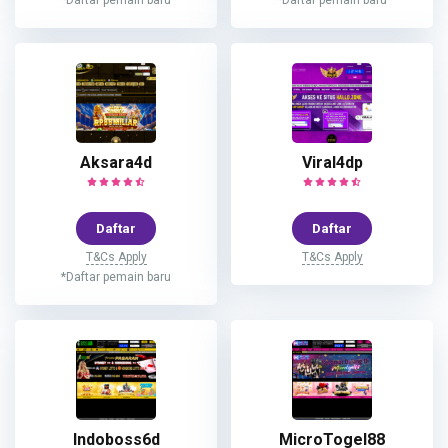
*Daftar pemain baru
*Daftar pemain baru
Aksara4d
Viral4dp
Daftar
Daftar
T&Cs Apply
T&Cs Apply
*Daftar pemain baru
Indoboss6d
MicroTogel88