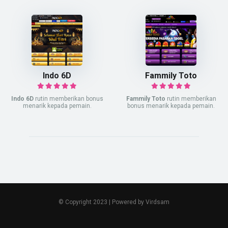
Indo 6D
Fammily Toto
Indo 6D
rutin memberikan bonus
Fammily Toto
rutin memberikan
menarik kepada pemain.
bonus menarik kepada pemain.
© Copyright 2023 | Powered by Virdsam