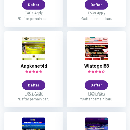
Daftar
Daftar
T&Cs Apply
T&Cs Apply
*Daftar pemain baru
*Daftar pemain baru
Angkanet4d
Wlatogel88
Daftar
Daftar
T&Cs Apply
T&Cs Apply
*Daftar pemain baru
*Daftar pemain baru