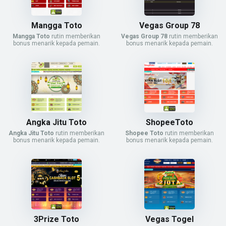
Mangga Toto
Vegas Group 78
Mangga Toto
rutin memberikan
Vegas Group 78
rutin memberikan
bonus menarik kepada pemain.
bonus menarik kepada pemain.
Angka Jitu Toto
ShopeeToto
Angka Jitu
Toto
rutin memberikan
Shopee Toto
rutin memberikan
bonus menarik kepada pemain.
bonus menarik kepada pemain.
3Prize Toto
Vegas Togel