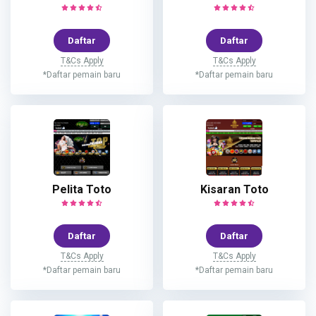
Daftar
Daftar
T&Cs Apply
T&Cs Apply
*Daftar pemain baru
*Daftar pemain baru
Pelita Toto
Kisaran Toto
Daftar
Daftar
T&Cs Apply
T&Cs Apply
*Daftar pemain baru
*Daftar pemain baru