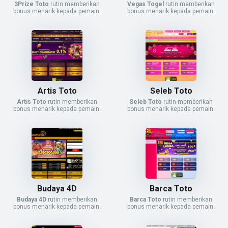
3Prize Toto
rutin memberikan
Vegas Togel
rutin memberikan
bonus menarik kepada pemain.
bonus menarik kepada pemain.
Artis Toto
Seleb Toto
Artis Toto
rutin memberikan
Seleb Toto
rutin memberikan
bonus menarik kepada pemain.
bonus menarik kepada pemain.
Budaya 4D
Barca Toto
Budaya 4D
rutin memberikan
Barca Toto
rutin memberikan
bonus menarik kepada pemain.
bonus menarik kepada pemain.