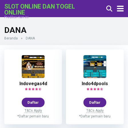
SLOT ONLINE DAN TOGEL
ONLINE
Prediksi Hari ini
DANA
Beranda
»
DANA
Indovegas4d
Indo4dpools
Daftar
Daftar
T&Cs Apply
T&Cs Apply
*Daftar pemain baru
*Daftar pemain baru