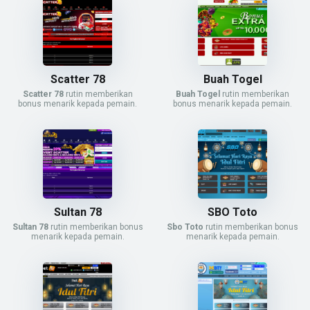
Scatter 78
Buah Togel
Scatter 78
rutin memberikan
Buah Togel
rutin memberikan
bonus menarik kepada pemain.
bonus menarik kepada pemain.
Sultan 78
SBO Toto
Sultan 78
rutin memberikan bonus
Sbo Toto
rutin memberikan bonus
menarik kepada pemain.
menarik kepada pemain.