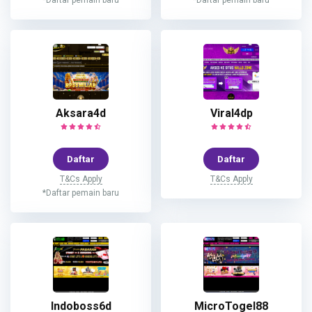
*Daftar pemain baru
*Daftar pemain baru
Aksara4d
Viral4dp
Daftar
Daftar
T&Cs Apply
T&Cs Apply
*Daftar pemain baru
Indoboss6d
MicroTogel88