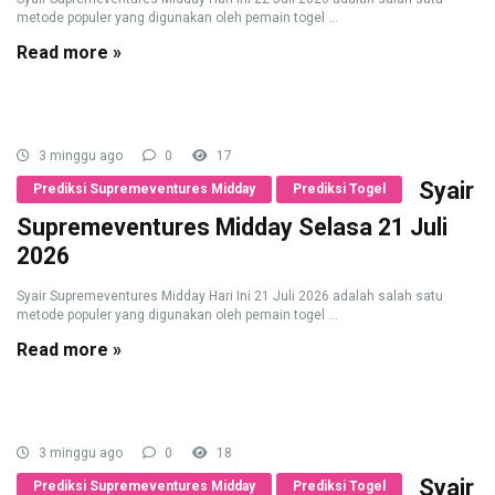
metode populer yang digunakan oleh pemain togel ...
Read more »
3 minggu ago
0
17
Syair
Prediksi Supremeventures Midday
Prediksi Togel
Supremeventures Midday Selasa 21 Juli
2026
Syair Supremeventures Midday Hari Ini 21 Juli 2026 adalah salah satu
metode populer yang digunakan oleh pemain togel ...
Read more »
3 minggu ago
0
18
Syair
Prediksi Supremeventures Midday
Prediksi Togel