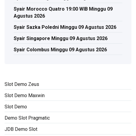
Syair Morocco Quatro 19:00 WIB Minggu 09
Agustus 2026
Syair Sazka Poledni Minggu 09 Agustus 2026
Syair Singapore Minggu 09 Agustus 2026
Syair Colombus Minggu 09 Agustus 2026
Slot Demo Zeus
Slot Demo Maxwin
Slot Demo
Demo Slot Pragmatic
JDB Demo Slot