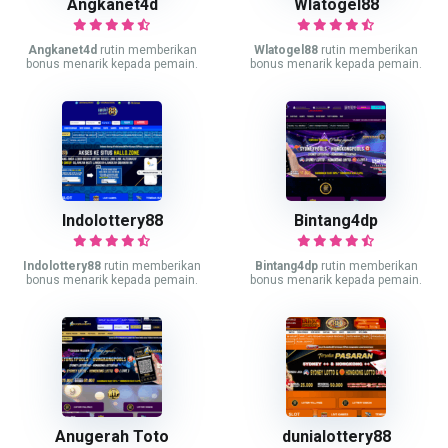
Angkanet4d
Wlatogel88
Angkanet4d
rutin memberikan
Wlatogel88
rutin memberikan
bonus menarik kepada pemain.
bonus menarik kepada pemain.
Indolottery88
Bintang4dp
Indolottery88
rutin memberikan
Bintang4dp
rutin memberikan
bonus menarik kepada pemain.
bonus menarik kepada pemain.
Anugerah Toto
dunialottery88