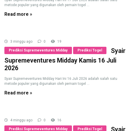
Syair Supremeventures Midday Hari Ini 17 Juli 2026 adalah salah satu
metode populer yang digunakan oleh pemain togel ...
Read more »
3 minggu ago
0
19
Syair
Prediksi Supremeventures Midday
Prediksi Togel
Supremeventures Midday Kamis 16 Juli
2026
Syair Supremeventures Midday Hari Ini 16 Juli 2026 adalah salah satu
metode populer yang digunakan oleh pemain togel ...
Read more »
4 minggu ago
0
16
Syair
Prediksi Supremeventures Midday
Prediksi Togel