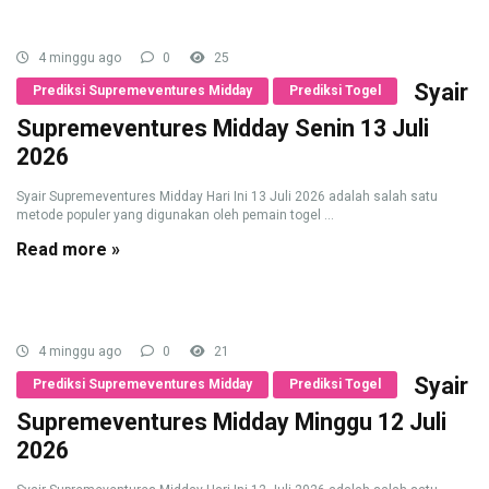
4 minggu ago
0
25
Syair
Prediksi Supremeventures Midday
Prediksi Togel
Supremeventures Midday Senin 13 Juli
2026
Syair Supremeventures Midday Hari Ini 13 Juli 2026 adalah salah satu
metode populer yang digunakan oleh pemain togel ...
Read more »
4 minggu ago
0
21
Syair
Prediksi Supremeventures Midday
Prediksi Togel
Supremeventures Midday Minggu 12 Juli
2026