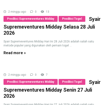
2 minggu ago
0
13
Syair
Prediksi Supremeventures Midday
Prediksi Togel
Supremeventures Midday Selasa 28 Juli
2026
Syair Supremeventures Midday Hari Ini 28 Juli 2026 adalah salah satu
metode populer yang digunakan oleh pemain togel ...
Read more »
2 minggu ago
0
7
Syair
Prediksi Supremeventures Midday
Prediksi Togel
Supremeventures Midday Senin 27 Juli
2026
Syair Supremeventures Midday Hari Ini 27 Juli 2026 adalah salah satu