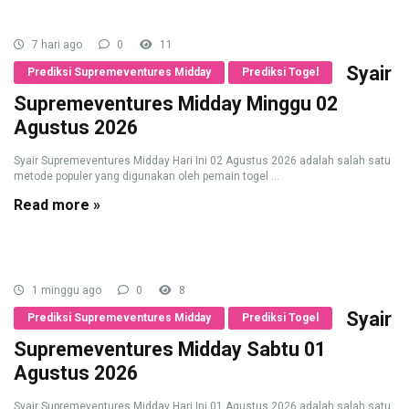
7 hari ago
0
11
Syair
Prediksi Supremeventures Midday
Prediksi Togel
Supremeventures Midday Minggu 02
Agustus 2026
Syair Supremeventures Midday Hari Ini 02 Agustus 2026 adalah salah satu
metode populer yang digunakan oleh pemain togel ...
Read more »
1 minggu ago
0
8
Syair
Prediksi Supremeventures Midday
Prediksi Togel
Supremeventures Midday Sabtu 01
Agustus 2026
Syair Supremeventures Midday Hari Ini 01 Agustus 2026 adalah salah satu