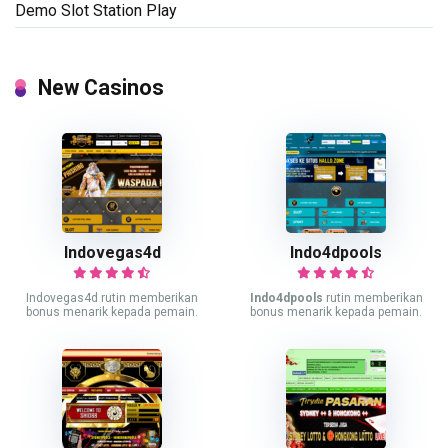
Demo Slot Station Play
New Casinos
Indovegas4d
Indo4dpools
Indovegas4d rutin memberikan
Indo4dpools
rutin memberikan
bonus menarik kepada pemain.
bonus menarik kepada pemain.