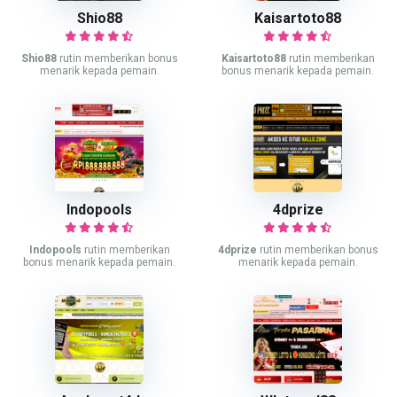
Shio88
Kaisartoto88
Shio88
rutin memberikan bonus
Kaisartoto88
rutin memberikan
menarik kepada pemain.
bonus menarik kepada pemain.
Indopools
4dprize
Indopools
rutin memberikan
4dprize
rutin memberikan bonus
bonus menarik kepada pemain.
menarik kepada pemain.