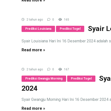
Read more »
2 tahun ago
0
165
Syair 
Prediksi Louisiana
Prediksi Togel
Syair Louisiana Hari Ini 16 Desember 2024 adalah s
Read more »
2 tahun ago
0
167
Sya
Prediksi Gwangju Morning
Prediksi Togel
2024
Syair Gwangju Morning Hari Ini 16 Desember 2024 ad
Read more »