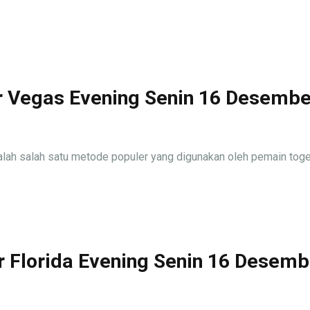
r Vegas Evening Senin 16 Desembe
ah salah satu metode populer yang digunakan oleh pemain togel 
r Florida Evening Senin 16 Desemb