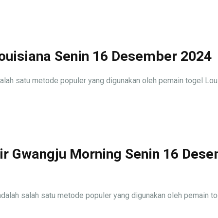
Louisiana Senin 16 Desember 2024
alah satu metode populer yang digunakan oleh pemain togel Louis
ir Gwangju Morning Senin 16 Des
alah salah satu metode populer yang digunakan oleh pemain toge