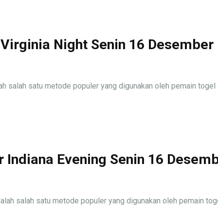
 Virginia Night Senin 16 Desember
ah salah satu metode populer yang digunakan oleh pemain togel .
r Indiana Evening Senin 16 Desem
alah salah satu metode populer yang digunakan oleh pemain togel