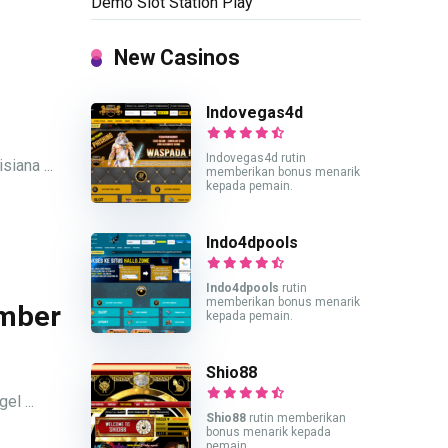
Demo Slot Station Play
New Casinos
Indovegas4d
Indovegas4d rutin
iana ...
memberikan bonus menarik
kepada pemain.
Indo4dpools
Indo4dpools
rutin
memberikan bonus menarik
ember
kepada pemain.
Shio88
l ...
Shio88
rutin memberikan
bonus menarik kepada
pemain.