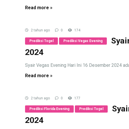
Read more »
2 tahun ago
0
174
Syai
Prediksi Togel
Prediksi Vegas Evening
2024
Syair Vegas Evening Hari Ini 16 Desember 2024 adal
Read more »
2 tahun ago
0
177
Syai
Prediksi Florida Evening
Prediksi Togel
2024