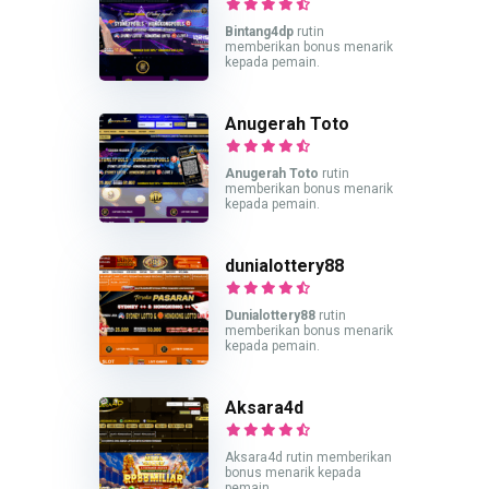
Bintang4dp
rutin
memberikan bonus menarik
kepada pemain.
Anugerah Toto
Anugerah Toto
rutin
memberikan bonus menarik
kepada pemain.
dunialottery88
Dunialottery88
rutin
memberikan bonus menarik
kepada pemain.
Aksara4d
Aksara4d rutin memberikan
bonus menarik kepada
pemain.