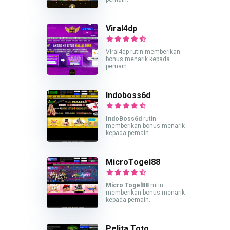
Viral4dp
Viral4dp rutin memberikan
bonus menarik kepada
pemain.
Indoboss6d
IndoBoss6d
rutin
memberikan bonus menarik
kepada pemain.
MicroTogel88
Micro Togel88
rutin
memberikan bonus menarik
kepada pemain.
Pelita Toto