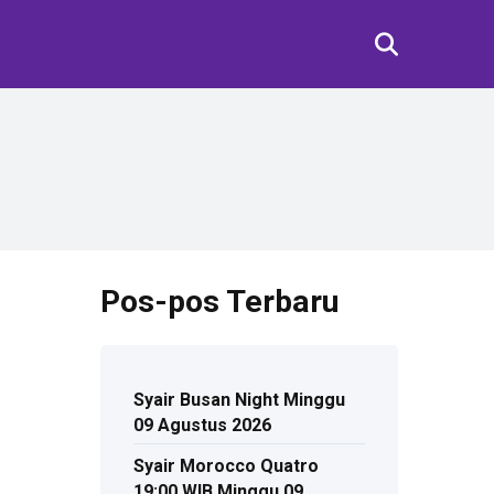
Pos-pos Terbaru
Syair Busan Night Minggu
09 Agustus 2026
Syair Morocco Quatro
19:00 WIB Minggu 09