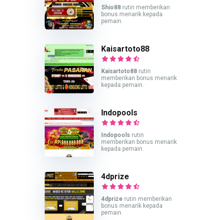
Shio88
rutin memberikan
bonus menarik kepada
pemain.
Kaisartoto88
Kaisartoto88
rutin
memberikan bonus menarik
kepada pemain.
Indopools
Indopools
rutin
memberikan bonus menarik
kepada pemain.
4dprize
4dprize
rutin memberikan
bonus menarik kepada
pemain.