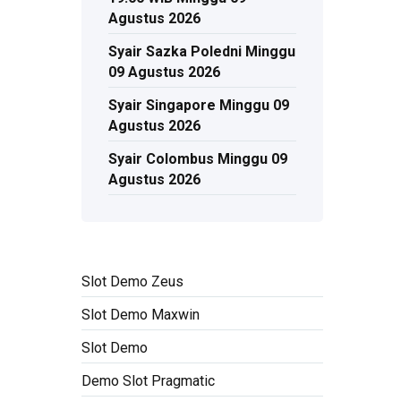
Agustus 2026
Syair Sazka Poledni Minggu
09 Agustus 2026
Syair Singapore Minggu 09
Agustus 2026
Syair Colombus Minggu 09
Agustus 2026
Slot Demo Zeus
Slot Demo Maxwin
Slot Demo
Demo Slot Pragmatic