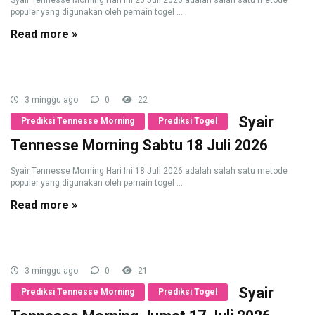
Syair Tennesse Morning Hari Ini 20 Juli 2026 adalah salah satu metode
populer yang digunakan oleh pemain togel ...
Read more »
3 minggu ago
0
22
Syair
Prediksi Tennesse Morning
Prediksi Togel
Tennesse Morning Sabtu 18 Juli 2026
Syair Tennesse Morning Hari Ini 18 Juli 2026 adalah salah satu metode
populer yang digunakan oleh pemain togel ...
Read more »
3 minggu ago
0
21
Syair
Prediksi Tennesse Morning
Prediksi Togel