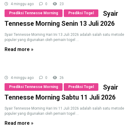
4 minggu ago
0
23
Syair
Prediksi Tennesse Morning
Prediksi Togel
Tennesse Morning Senin 13 Juli 2026
Syair Tennesse Morning Hari Ini 13 Juli 2026 adalah salah satu metode
populer yang digunakan oleh pemain togel ...
Read more »
4 minggu ago
0
26
Syair
Prediksi Tennesse Morning
Prediksi Togel
Tennesse Morning Sabtu 11 Juli 2026
Syair Tennesse Morning Hari Ini 11 Juli 2026 adalah salah satu metode
populer yang digunakan oleh pemain togel ...
Read more »