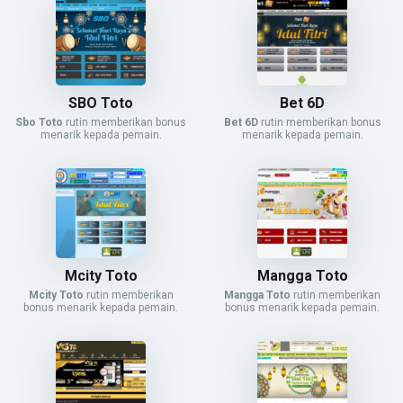
SBO Toto
Bet 6D
Sbo Toto
rutin memberikan bonus
Bet 6D
rutin memberikan bonus
menarik kepada pemain.
menarik kepada pemain.
Mcity Toto
Mangga Toto
Mcity Toto
rutin memberikan
Mangga Toto
rutin memberikan
bonus menarik kepada pemain.
bonus menarik kepada pemain.