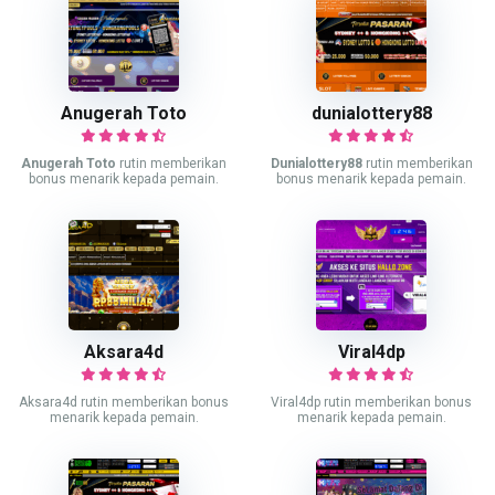
Anugerah Toto
dunialottery88
Anugerah Toto
rutin memberikan
Dunialottery88
rutin memberikan
bonus menarik kepada pemain.
bonus menarik kepada pemain.
Aksara4d
Viral4dp
Aksara4d rutin memberikan bonus
Viral4dp rutin memberikan bonus
menarik kepada pemain.
menarik kepada pemain.