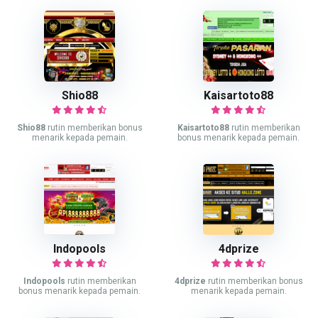
Shio88
Kaisartoto88
Shio88
rutin memberikan bonus
Kaisartoto88
rutin memberikan
menarik kepada pemain.
bonus menarik kepada pemain.
Indopools
4dprize
Indopools
rutin memberikan
4dprize
rutin memberikan bonus
bonus menarik kepada pemain.
menarik kepada pemain.