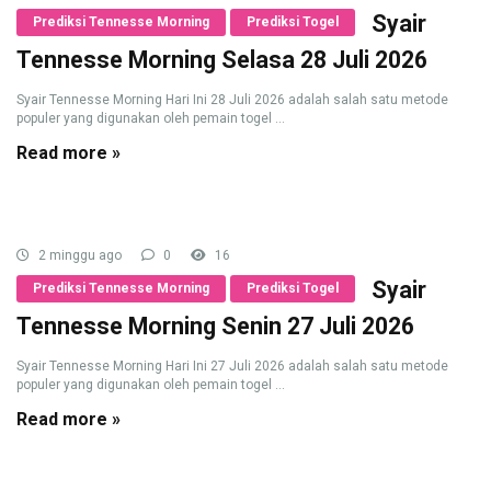
Syair
Prediksi Tennesse Morning
Prediksi Togel
Tennesse Morning Selasa 28 Juli 2026
Syair Tennesse Morning Hari Ini 28 Juli 2026 adalah salah satu metode
populer yang digunakan oleh pemain togel ...
Read more »
2 minggu ago
0
16
Syair
Prediksi Tennesse Morning
Prediksi Togel
Tennesse Morning Senin 27 Juli 2026
Syair Tennesse Morning Hari Ini 27 Juli 2026 adalah salah satu metode
populer yang digunakan oleh pemain togel ...
Read more »