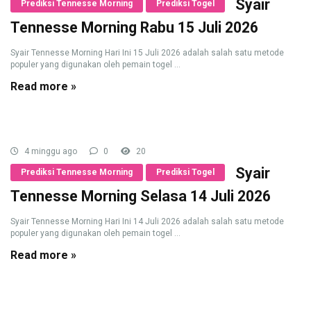
Syair
Prediksi Tennesse Morning
Prediksi Togel
Tennesse Morning Rabu 15 Juli 2026
Syair Tennesse Morning Hari Ini 15 Juli 2026 adalah salah satu metode
populer yang digunakan oleh pemain togel ...
Read more »
4 minggu ago
0
20
Syair
Prediksi Tennesse Morning
Prediksi Togel
Tennesse Morning Selasa 14 Juli 2026
Syair Tennesse Morning Hari Ini 14 Juli 2026 adalah salah satu metode
populer yang digunakan oleh pemain togel ...
Read more »