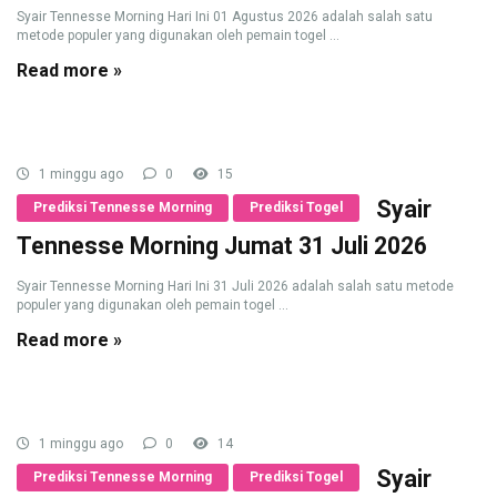
Syair Tennesse Morning Hari Ini 01 Agustus 2026 adalah salah satu
metode populer yang digunakan oleh pemain togel ...
Read more »
1 minggu ago
0
15
Syair
Prediksi Tennesse Morning
Prediksi Togel
Tennesse Morning Jumat 31 Juli 2026
Syair Tennesse Morning Hari Ini 31 Juli 2026 adalah salah satu metode
populer yang digunakan oleh pemain togel ...
Read more »
1 minggu ago
0
14
Syair
Prediksi Tennesse Morning
Prediksi Togel