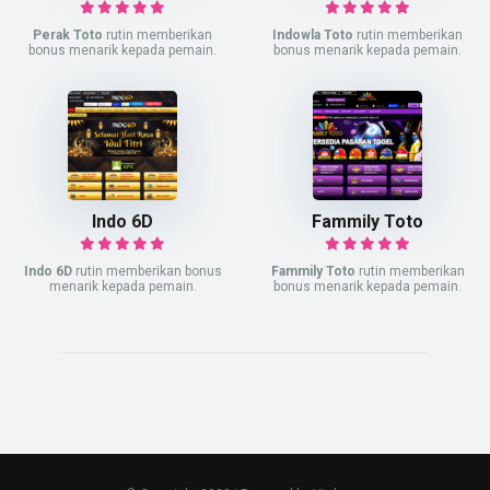
Perak Toto
rutin memberikan
Indowla Toto
rutin memberikan
bonus menarik kepada pemain.
bonus menarik kepada pemain.
Indo 6D
Fammily Toto
Indo 6D
rutin memberikan bonus
Fammily Toto
rutin memberikan
menarik kepada pemain.
bonus menarik kepada pemain.