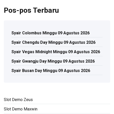
Pos-pos Terbaru
Syair Colombus Minggu 09 Agustus 2026
Syair Chengdu Day Minggu 09 Agustus 2026
Syair Vegas Midnight Minggu 09 Agustus 2026
Syair Gwangju Day Minggu 09 Agustus 2026
Syair Busan Day Minggu 09 Agustus 2026
Slot Demo Zeus
Slot Demo Maxwin