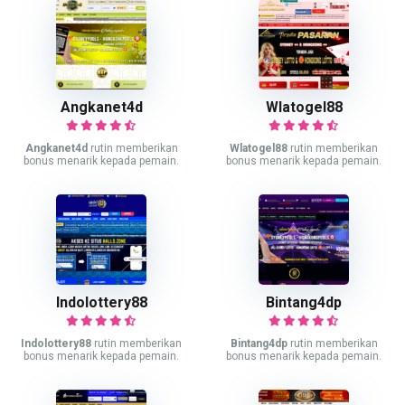
Angkanet4d
Wlatogel88
Angkanet4d
rutin memberikan
Wlatogel88
rutin memberikan
bonus menarik kepada pemain.
bonus menarik kepada pemain.
Indolottery88
Bintang4dp
Indolottery88
rutin memberikan
Bintang4dp
rutin memberikan
bonus menarik kepada pemain.
bonus menarik kepada pemain.