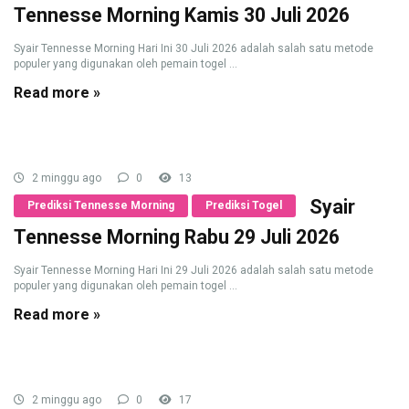
Tennesse Morning Kamis 30 Juli 2026
Syair Tennesse Morning Hari Ini 30 Juli 2026 adalah salah satu metode
populer yang digunakan oleh pemain togel ...
Read more »
2 minggu ago
0
13
Syair
Prediksi Tennesse Morning
Prediksi Togel
Tennesse Morning Rabu 29 Juli 2026
Syair Tennesse Morning Hari Ini 29 Juli 2026 adalah salah satu metode
populer yang digunakan oleh pemain togel ...
Read more »
2 minggu ago
0
17