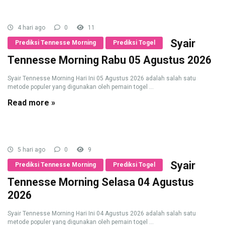
4 hari ago
0
11
Syair
Prediksi Tennesse Morning
Prediksi Togel
Tennesse Morning Rabu 05 Agustus 2026
Syair Tennesse Morning Hari Ini 05 Agustus 2026 adalah salah satu
metode populer yang digunakan oleh pemain togel ...
Read more »
5 hari ago
0
9
Syair
Prediksi Tennesse Morning
Prediksi Togel
Tennesse Morning Selasa 04 Agustus
2026
Syair Tennesse Morning Hari Ini 04 Agustus 2026 adalah salah satu
metode populer yang digunakan oleh pemain togel ...