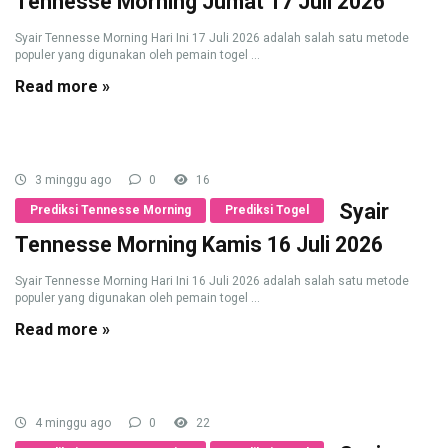
Tennesse Morning Jumat 17 Juli 2026
Syair Tennesse Morning Hari Ini 17 Juli 2026 adalah salah satu metode
populer yang digunakan oleh pemain togel ...
Read more »
3 minggu ago
0
16
Syair
Prediksi Tennesse Morning
Prediksi Togel
Tennesse Morning Kamis 16 Juli 2026
Syair Tennesse Morning Hari Ini 16 Juli 2026 adalah salah satu metode
populer yang digunakan oleh pemain togel ...
Read more »
4 minggu ago
0
22