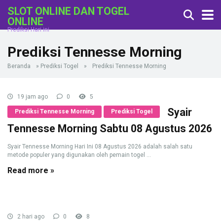
SLOT ONLINE DAN TOGEL
ONLINE
Prediksi Hari ini
Prediksi Tennesse Morning
Beranda
»
Prediksi Togel
»
Prediksi Tennesse Morning
19 jam ago
0
5
Syair
Prediksi Tennesse Morning
Prediksi Togel
Tennesse Morning Sabtu 08 Agustus 2026
Syair Tennesse Morning Hari Ini 08 Agustus 2026 adalah salah satu
metode populer yang digunakan oleh pemain togel ...
Read more »
2 hari ago
0
8