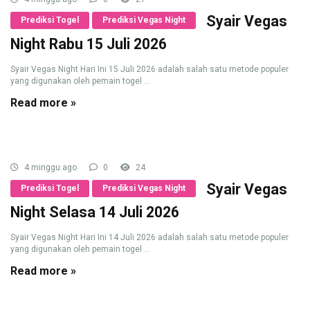
Syair Vegas
Prediksi Togel
Prediksi Vegas Night
Night Rabu 15 Juli 2026
Syair Vegas Night Hari Ini 15 Juli 2026 adalah salah satu metode populer
yang digunakan oleh pemain togel ...
Read more »
4 minggu ago
0
24
Syair Vegas
Prediksi Togel
Prediksi Vegas Night
Night Selasa 14 Juli 2026
Syair Vegas Night Hari Ini 14 Juli 2026 adalah salah satu metode populer
yang digunakan oleh pemain togel ...
Read more »