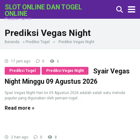
SLOT ONLINE DAN TOGEL
ONLINE
Prediksi Hari ini
Prediksi Vegas Night
Beranda
»
Prediksi Togel
»
Prediksi Vegas Night
17 jam ago
0
6
Syair Vegas
Prediksi Togel
Prediksi Vegas Night
Night Minggu 09 Agustus 2026
Syair Vegas Night Hari Ini 09 Agustus 2026 adalah salah satu metode
populer yang digunakan oleh pemain togel ...
Read more »
2 hari ago
0
8