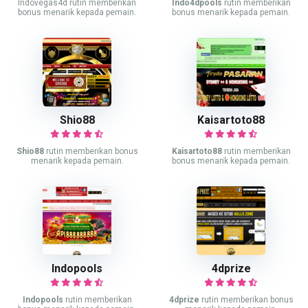
Indovegas4d rutin memberikan
Indo4dpools
rutin memberikan
bonus menarik kepada pemain.
bonus menarik kepada pemain.
Shio88
Kaisartoto88
Shio88
rutin memberikan bonus
Kaisartoto88
rutin memberikan
menarik kepada pemain.
bonus menarik kepada pemain.
Indopools
4dprize
Indopools
rutin memberikan
4dprize
rutin memberikan bonus