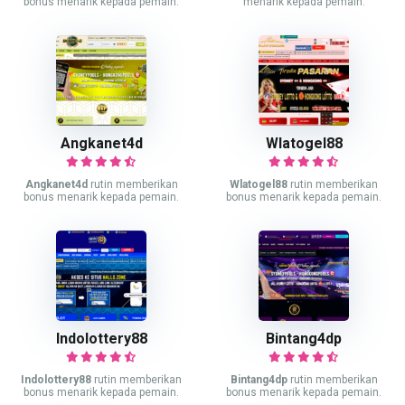
bonus menarik kepada pemain.
menarik kepada pemain.
Angkanet4d
Wlatogel88
Angkanet4d
rutin memberikan
Wlatogel88
rutin memberikan
bonus menarik kepada pemain.
bonus menarik kepada pemain.
Indolottery88
Bintang4dp
Indolottery88
rutin memberikan
Bintang4dp
rutin memberikan
bonus menarik kepada pemain.
bonus menarik kepada pemain.