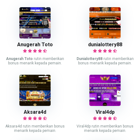
Anugerah Toto
dunialottery88
Anugerah Toto
rutin memberikan
Dunialottery88
rutin memberikan
bonus menarik kepada pemain.
bonus menarik kepada pemain.
Aksara4d
Viral4dp
Aksara4d rutin memberikan bonus
Viral4dp rutin memberikan bonus
menarik kepada pemain.
menarik kepada pemain.