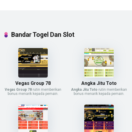
Bandar Togel Dan Slot
Vegas Group 78
Angka Jitu Toto
Vegas Group 78
rutin memberikan
Angka Jitu
Toto
rutin memberikan
bonus menarik kepada pemain.
bonus menarik kepada pemain.