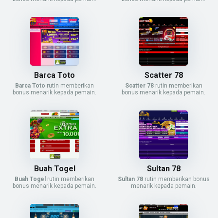
Barca Toto
Scatter 78
Barca Toto
rutin memberikan
Scatter 78
rutin memberikan
bonus menarik kepada pemain.
bonus menarik kepada pemain.
Buah Togel
Sultan 78
Buah Togel
rutin memberikan
Sultan 78
rutin memberikan bonus
bonus menarik kepada pemain.
menarik kepada pemain.