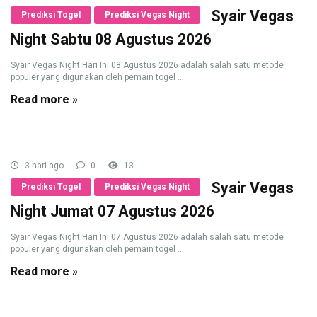
Syair Vegas
Prediksi Togel
Prediksi Vegas Night
Night Sabtu 08 Agustus 2026
Syair Vegas Night Hari Ini 08 Agustus 2026 adalah salah satu metode
populer yang digunakan oleh pemain togel ...
Read more »
3 hari ago
0
13
Syair Vegas
Prediksi Togel
Prediksi Vegas Night
Night Jumat 07 Agustus 2026
Syair Vegas Night Hari Ini 07 Agustus 2026 adalah salah satu metode
populer yang digunakan oleh pemain togel ...
Read more »