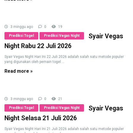
3 minggu ago
0
19
Syair Vegas
Prediksi Togel
Prediksi Vegas Night
Night Rabu 22 Juli 2026
Syair Vegas Night Hari Ini 22 Juli 2026 adalah salah satu metode populer
yang digunakan oleh pemain togel ...
Read more »
3 minggu ago
0
21
Syair Vegas
Prediksi Togel
Prediksi Vegas Night
Night Selasa 21 Juli 2026
Syair Vegas Night Hari Ini 21 Juli 2026 adalah salah satu metode populer