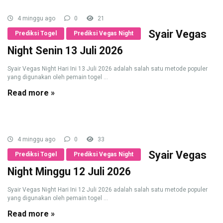
4 minggu ago
0
21
Syair Vegas
Prediksi Togel
Prediksi Vegas Night
Night Senin 13 Juli 2026
Syair Vegas Night Hari Ini 13 Juli 2026 adalah salah satu metode populer
yang digunakan oleh pemain togel ...
Read more »
4 minggu ago
0
33
Syair Vegas
Prediksi Togel
Prediksi Vegas Night
Night Minggu 12 Juli 2026
Syair Vegas Night Hari Ini 12 Juli 2026 adalah salah satu metode populer
yang digunakan oleh pemain togel ...
Read more »