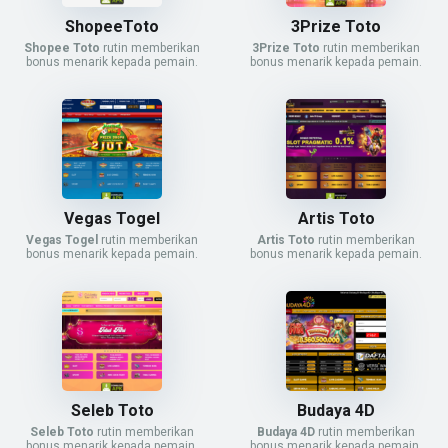
ShopeeToto
3Prize Toto
Shopee Toto
rutin memberikan
3Prize Toto
rutin memberikan
bonus menarik kepada pemain.
bonus menarik kepada pemain.
Vegas Togel
Artis Toto
Vegas Togel
rutin memberikan
Artis Toto
rutin memberikan
bonus menarik kepada pemain.
bonus menarik kepada pemain.
Seleb Toto
Budaya 4D
Seleb Toto
rutin memberikan
Budaya 4D
rutin memberikan
bonus menarik kepada pemain.
bonus menarik kepada pemain.