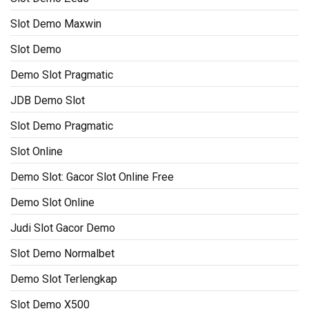
Slot Demo Maxwin
Slot Demo
Demo Slot Pragmatic
JDB Demo Slot
Slot Demo Pragmatic
Slot Online
Demo Slot: Gacor Slot Online Free
Demo Slot Online
Judi Slot Gacor Demo
Slot Demo Normalbet
Demo Slot Terlengkap
Slot Demo X500