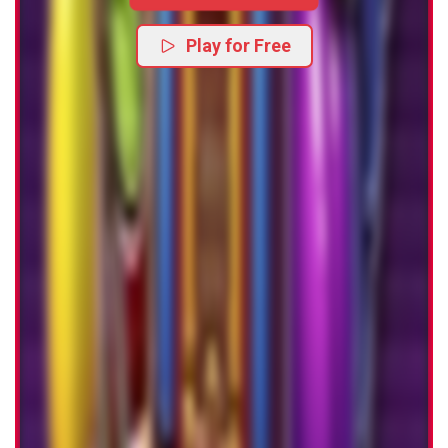
Play for Free