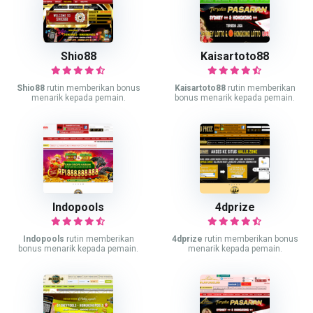
Shio88
Kaisartoto88
Shio88
rutin memberikan bonus
Kaisartoto88
rutin memberikan
menarik kepada pemain.
bonus menarik kepada pemain.
Indopools
4dprize
Indopools
rutin memberikan
4dprize
rutin memberikan bonus
bonus menarik kepada pemain.
menarik kepada pemain.