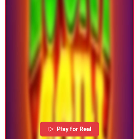
Play for Real