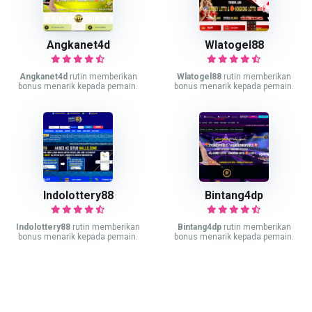
Angkanet4d
Wlatogel88
Angkanet4d
rutin memberikan
Wlatogel88
rutin memberikan
bonus menarik kepada pemain.
bonus menarik kepada pemain.
Indolottery88
Bintang4dp
Indolottery88
rutin memberikan
Bintang4dp
rutin memberikan
bonus menarik kepada pemain.
bonus menarik kepada pemain.