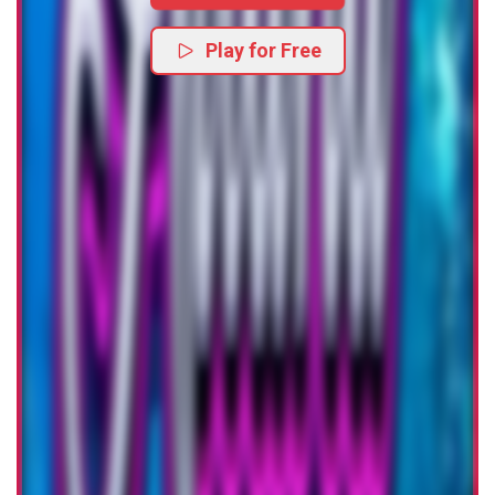
Play for Free