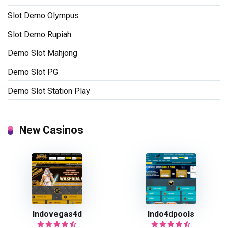
Slot Demo Olympus
Slot Demo Rupiah
Demo Slot Mahjong
Demo Slot PG
Demo Slot Station Play
New Casinos
Indovegas4d
Indo4dpools