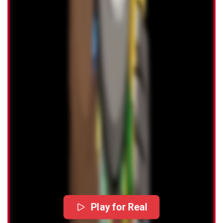
Play for Real