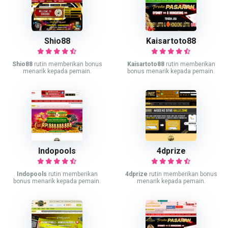
Shio88
Kaisartoto88
Shio88
rutin memberikan bonus
Kaisartoto88
rutin memberikan
menarik kepada pemain.
bonus menarik kepada pemain.
Indopools
4dprize
Indopools
rutin memberikan
4dprize
rutin memberikan bonus
bonus menarik kepada pemain.
menarik kepada pemain.