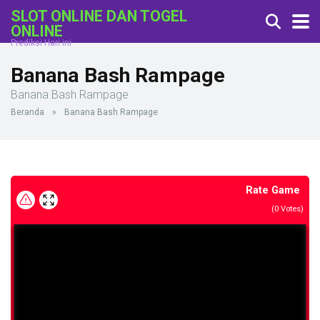
SLOT ONLINE DAN TOGEL
ONLINE
Prediksi Hari ini
Banana Bash Rampage
Banana Bash Rampage
Beranda
»
Banana Bash Rampage
Rate Game
(
0
Votes)