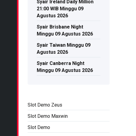
Syair Ireland Daily Million
21:00 WIB Minggu 09
Agustus 2026
Syair Brisbane Night
Minggu 09 Agustus 2026
Syair Taiwan Minggu 09
Agustus 2026
Syair Canberra Night
Minggu 09 Agustus 2026
Slot Demo Zeus
Slot Demo Maxwin
Slot Demo