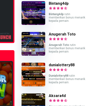
Bintang4dp
Bintang4dp
rutin
memberikan bonus menarik
kepada pemain.
Anugerah Toto
Anugerah Toto
rutin
memberikan bonus menarik
kepada pemain.
dunialottery88
Dunialottery88
rutin
memberikan bonus menarik
kepada pemain.
Aksara4d