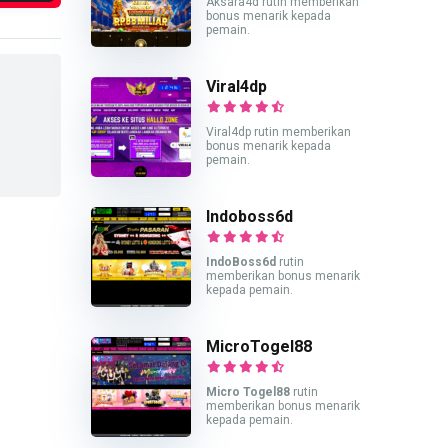
Aksara4d rutin memberikan
bonus menarik kepada
pemain.
Viral4dp
Viral4dp rutin memberikan
bonus menarik kepada
pemain.
Indoboss6d
IndoBoss6d
rutin
memberikan bonus menarik
kepada pemain.
MicroTogel88
Micro Togel88
rutin
memberikan bonus menarik
kepada pemain.