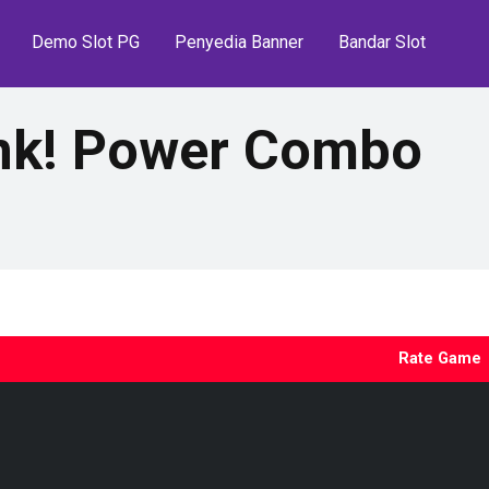
Demo Slot PG
Penyedia Banner
Bandar Slot
nk! Power Combo
Rate Game