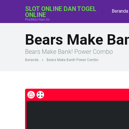
SLOT ONLINE DAN TOGEL
Beranda
ONLINE
Prediksi Hari ini
Bears Make Ba
Bears Make Bank! Power Combo
Beranda
»
Bears Make Bank! Power Combo