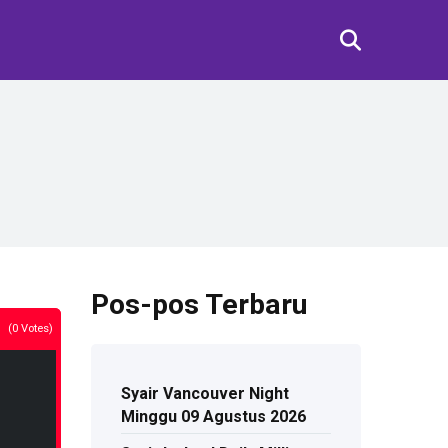
Pos-pos Terbaru
(
0
Votes)
Syair Vancouver Night
Minggu 09 Agustus 2026