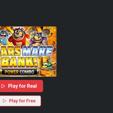
Play for Real
Play for Free