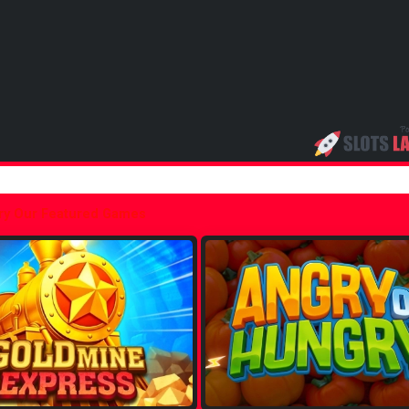
ry Our Featured Games