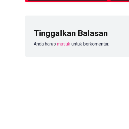
Tinggalkan Balasan
Anda harus
masuk
untuk berkomentar.