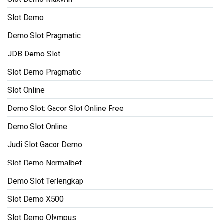
Slot Demo
Demo Slot Pragmatic
JDB Demo Slot
Slot Demo Pragmatic
Slot Online
Demo Slot: Gacor Slot Online Free
Demo Slot Online
Judi Slot Gacor Demo
Slot Demo Normalbet
Demo Slot Terlengkap
Slot Demo X500
Slot Demo Olympus