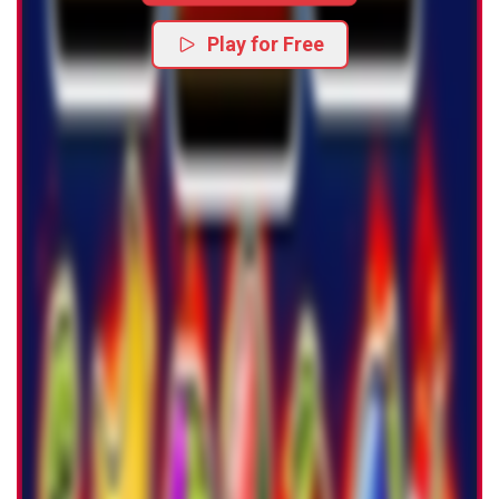
Play for Free