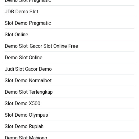
Demo Slot Pragmatic
JDB Demo Slot
Slot Demo Pragmatic
Slot Online
Demo Slot: Gacor Slot Online Free
Demo Slot Online
Judi Slot Gacor Demo
Slot Demo Normalbet
Demo Slot Terlengkap
Slot Demo X500
Slot Demo Olympus
Slot Demo Rupiah
Demo Slot Mahjong