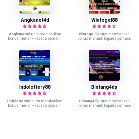
Angkanet4d
Wlatogel88
Angkanet4d
rutin memberikan
Wlatogel88
rutin memberikan
bonus menarik kepada pemain.
bonus menarik kepada pemain.
Indolottery88
Bintang4dp
Indolottery88
rutin memberikan
Bintang4dp
rutin memberikan
bonus menarik kepada pemain.
bonus menarik kepada pemain.