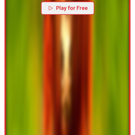
Play for Free