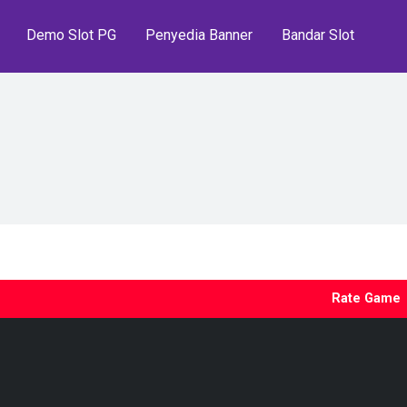
Demo Slot PG
Penyedia Banner
Bandar Slot
Rate Game