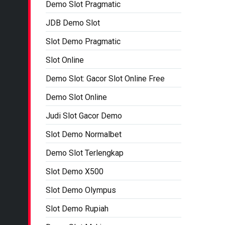
Demo Slot Pragmatic
JDB Demo Slot
Slot Demo Pragmatic
Slot Online
Demo Slot: Gacor Slot Online Free
Demo Slot Online
Judi Slot Gacor Demo
Slot Demo Normalbet
Demo Slot Terlengkap
Slot Demo X500
Slot Demo Olympus
Slot Demo Rupiah