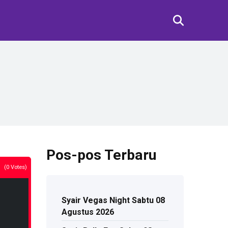
Pos-pos Terbaru
(
0
Votes)
Syair Vegas Night Sabtu 08
Agustus 2026