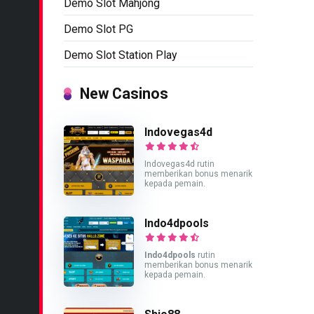
Demo Slot Mahjong
Demo Slot PG
Demo Slot Station Play
New Casinos
Indovegas4d
Indovegas4d rutin
memberikan bonus menarik
kepada pemain.
Indo4dpools
Indo4dpools
rutin
memberikan bonus menarik
kepada pemain.