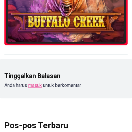
Tinggalkan Balasan
Anda harus
masuk
untuk berkomentar.
Pos-pos Terbaru