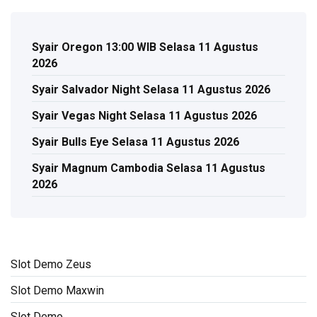
Syair Oregon 13:00 WIB Selasa 11 Agustus
2026
Syair Salvador Night Selasa 11 Agustus 2026
Syair Vegas Night Selasa 11 Agustus 2026
Syair Bulls Eye Selasa 11 Agustus 2026
Syair Magnum Cambodia Selasa 11 Agustus
2026
Slot Demo Zeus
Slot Demo Maxwin
Slot Demo