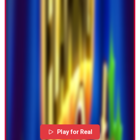
Play for Real