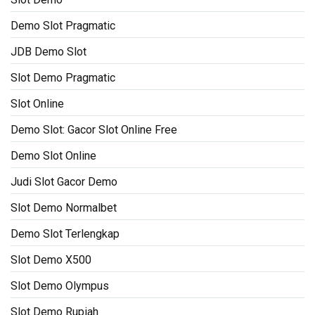
Demo Slot Pragmatic
JDB Demo Slot
Slot Demo Pragmatic
Slot Online
Demo Slot: Gacor Slot Online Free
Demo Slot Online
Judi Slot Gacor Demo
Slot Demo Normalbet
Demo Slot Terlengkap
Slot Demo X500
Slot Demo Olympus
Slot Demo Rupiah