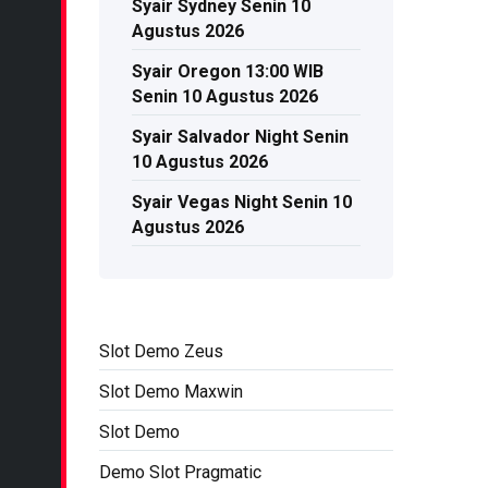
Syair Sydney Senin 10
Agustus 2026
Syair Oregon 13:00 WIB
Senin 10 Agustus 2026
Syair Salvador Night Senin
10 Agustus 2026
Syair Vegas Night Senin 10
Agustus 2026
Slot Demo Zeus
Slot Demo Maxwin
Slot Demo
Demo Slot Pragmatic