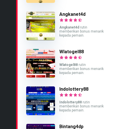
Angkanet4d
Angkanet4d
rutin
memberikan bonus menarik
kepada pemain.
Wlatogel88
Wlatogel88
rutin
memberikan bonus menarik
kepada pemain.
Indolottery88
Indolottery88
rutin
memberikan bonus menarik
kepada pemain.
Bintang4dp