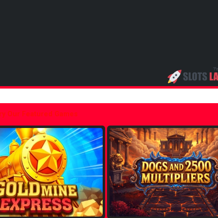
ry Our Featured Games