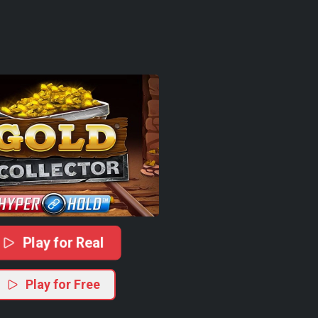
Play for Real
Play for Free