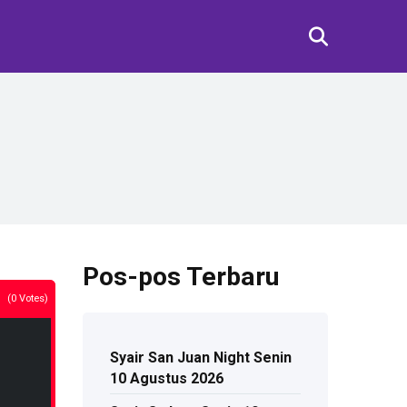
Pos-pos Terbaru
(
0
Votes)
Syair San Juan Night Senin
10 Agustus 2026