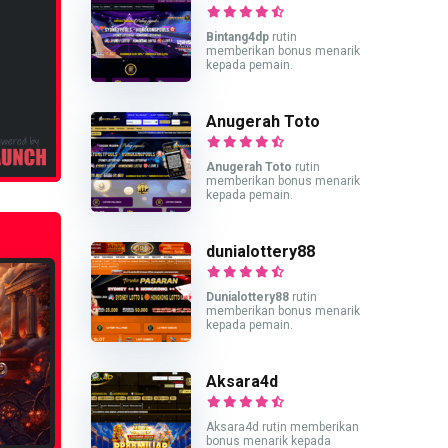
Bintang4dp
rutin
memberikan bonus menarik
kepada pemain.
Anugerah Toto
Anugerah Toto
rutin
memberikan bonus menarik
kepada pemain.
dunialottery88
Dunialottery88
rutin
memberikan bonus menarik
kepada pemain.
Aksara4d
Aksara4d rutin memberikan
bonus menarik kepada