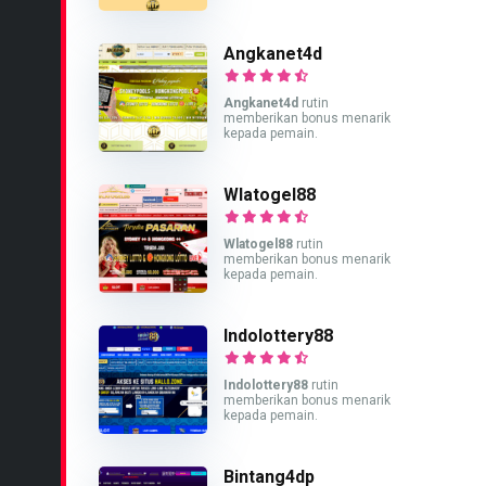
Angkanet4d
Angkanet4d
rutin
memberikan bonus menarik
kepada pemain.
Wlatogel88
Wlatogel88
rutin
memberikan bonus menarik
kepada pemain.
Indolottery88
Indolottery88
rutin
memberikan bonus menarik
kepada pemain.
Bintang4dp