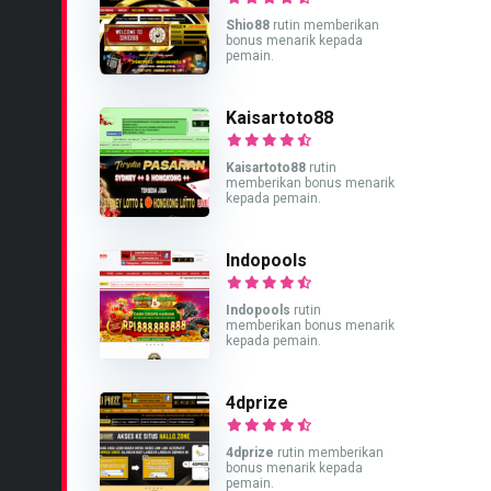
Shio88
rutin memberikan
bonus menarik kepada
pemain.
Kaisartoto88
Kaisartoto88
rutin
memberikan bonus menarik
kepada pemain.
Indopools
Indopools
rutin
memberikan bonus menarik
kepada pemain.
4dprize
4dprize
rutin memberikan
bonus menarik kepada
pemain.