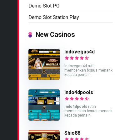
Demo Slot PG
Demo Slot Station Play
New Casinos
Indovegas4d
Indovegas4d rutin
memberikan bonus menarik
kepada pemain.
Indo4dpools
Indo4dpools
rutin
memberikan bonus menarik
kepada pemain.
Shio88