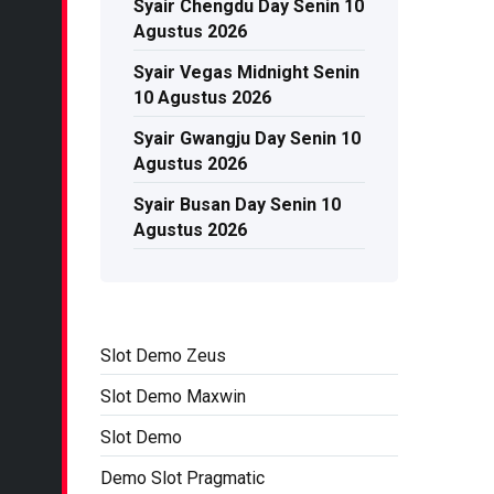
Syair Chengdu Day Senin 10
Agustus 2026
Syair Vegas Midnight Senin
10 Agustus 2026
Syair Gwangju Day Senin 10
Agustus 2026
Syair Busan Day Senin 10
Agustus 2026
Slot Demo Zeus
Slot Demo Maxwin
Slot Demo
Demo Slot Pragmatic