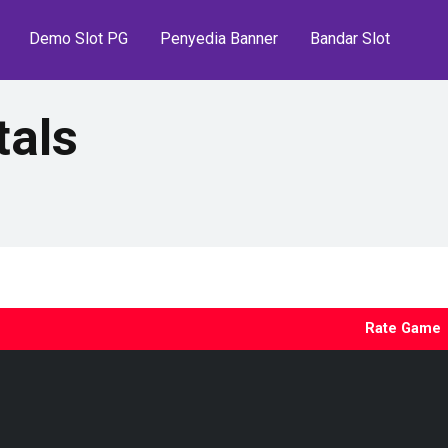
Demo Slot PG
Penyedia Banner
Bandar Slot
tals
Rate Game