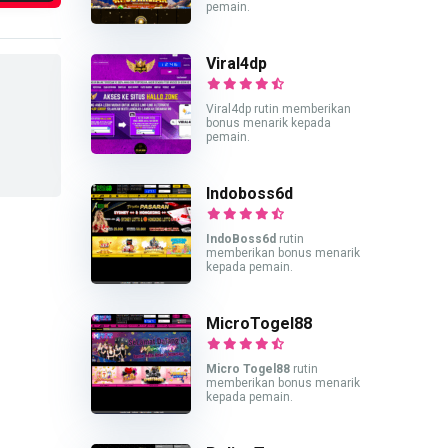
pemain.
Viral4dp
Viral4dp rutin memberikan
bonus menarik kepada
pemain.
Indoboss6d
IndoBoss6d
rutin
memberikan bonus menarik
kepada pemain.
MicroTogel88
Micro Togel88
rutin
memberikan bonus menarik
kepada pemain.