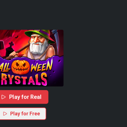
Play for Real
Play for Free