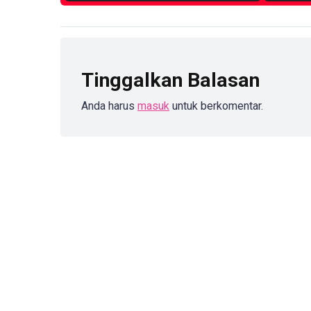
Tinggalkan Balasan
Anda harus
masuk
untuk berkomentar.