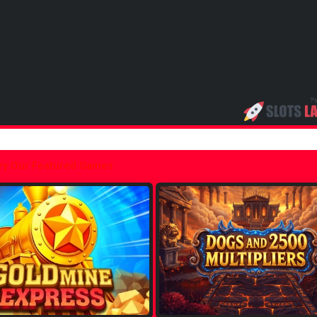
ry Our Featured Games