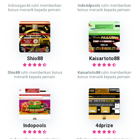
Indovegas4d rutin memberikan
Indo4dpools
rutin memberikan
bonus menarik kepada pemain.
bonus menarik kepada pemain.
Shio88
Kaisartoto88
Shio88
rutin memberikan bonus
Kaisartoto88
rutin memberikan
menarik kepada pemain.
bonus menarik kepada pemain.
Indopools
4dprize