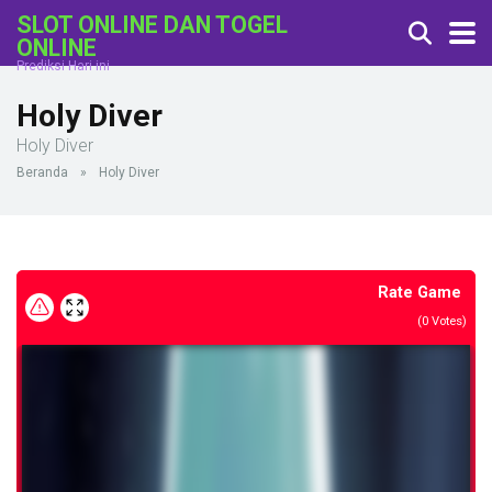
SLOT ONLINE DAN TOGEL
ONLINE
Prediksi Hari ini
Holy Diver
Holy Diver
Beranda
»
Holy Diver
Rate Game
(
0
Votes)