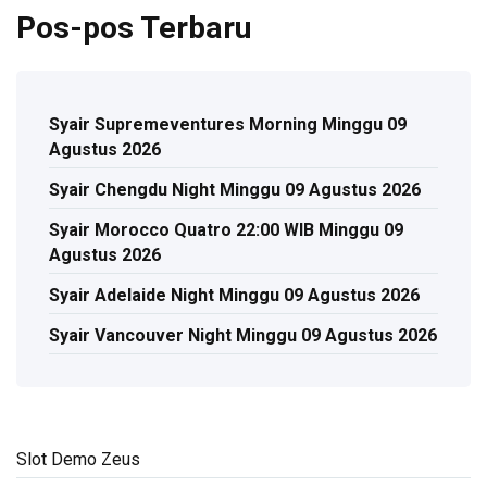
Pos-pos Terbaru
Syair Supremeventures Morning Minggu 09
Agustus 2026
Syair Chengdu Night Minggu 09 Agustus 2026
Syair Morocco Quatro 22:00 WIB Minggu 09
Agustus 2026
Syair Adelaide Night Minggu 09 Agustus 2026
Syair Vancouver Night Minggu 09 Agustus 2026
Slot Demo Zeus