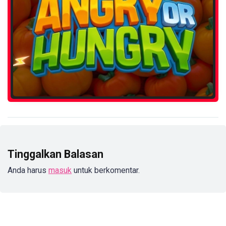
Tinggalkan Balasan
Anda harus
masuk
untuk berkomentar.