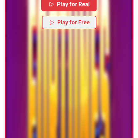
Play for Real
Play for Free