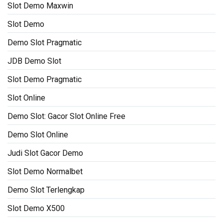
Slot Demo Maxwin
Slot Demo
Demo Slot Pragmatic
JDB Demo Slot
Slot Demo Pragmatic
Slot Online
Demo Slot: Gacor Slot Online Free
Demo Slot Online
Judi Slot Gacor Demo
Slot Demo Normalbet
Demo Slot Terlengkap
Slot Demo X500