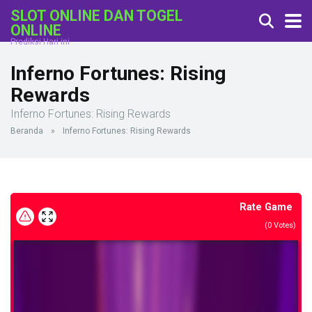
SLOT ONLINE DAN TOGEL
ONLINE
Prediksi Hari ini
Inferno Fortunes: Rising
Rewards
Inferno Fortunes: Rising Rewards
Beranda
»
Inferno Fortunes: Rising Rewards
Rate Game
(
0
Votes)