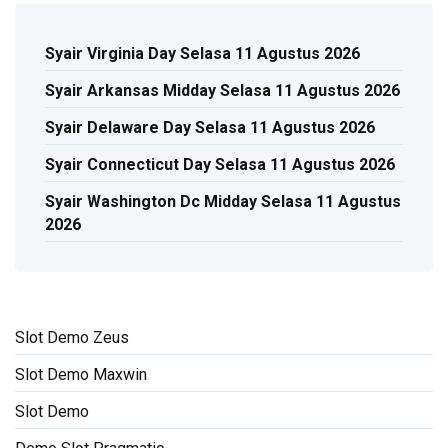
Syair Virginia Day Selasa 11 Agustus 2026
Syair Arkansas Midday Selasa 11 Agustus 2026
Syair Delaware Day Selasa 11 Agustus 2026
Syair Connecticut Day Selasa 11 Agustus 2026
Syair Washington Dc Midday Selasa 11 Agustus
2026
Slot Demo Zeus
Slot Demo Maxwin
Slot Demo