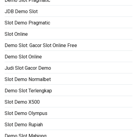
Demo Slot Pragmatic
JDB Demo Slot
Slot Demo Pragmatic
Slot Online
Demo Slot: Gacor Slot Online Free
Demo Slot Online
Judi Slot Gacor Demo
Slot Demo Normalbet
Demo Slot Terlengkap
Slot Demo X500
Slot Demo Olympus
Slot Demo Rupiah
Demo Slot Mahjong