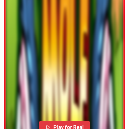
Play for Real