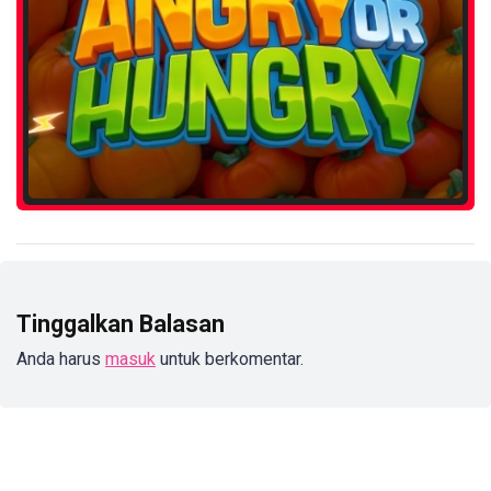
Tinggalkan Balasan
Anda harus
masuk
untuk berkomentar.