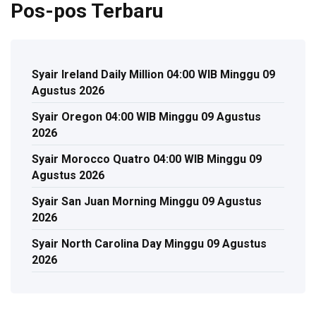
Pos-pos Terbaru
Syair Ireland Daily Million 04:00 WIB Minggu 09
Agustus 2026
Syair Oregon 04:00 WIB Minggu 09 Agustus
2026
Syair Morocco Quatro 04:00 WIB Minggu 09
Agustus 2026
Syair San Juan Morning Minggu 09 Agustus
2026
Syair North Carolina Day Minggu 09 Agustus
2026