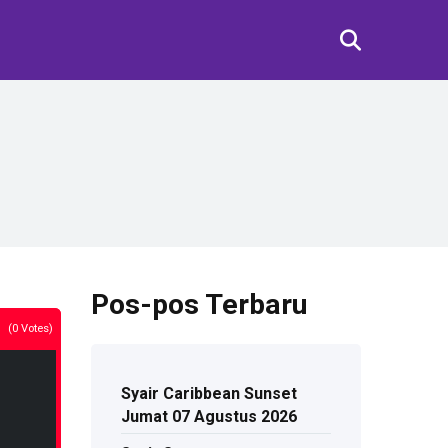
Pos-pos Terbaru
(
0
Votes)
Syair Caribbean Sunset
Jumat 07 Agustus 2026