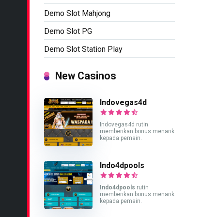
Demo Slot Mahjong
Demo Slot PG
Demo Slot Station Play
New Casinos
Indovegas4d
Indovegas4d rutin
memberikan bonus menarik
kepada pemain.
Indo4dpools
Indo4dpools
rutin
memberikan bonus menarik
kepada pemain.