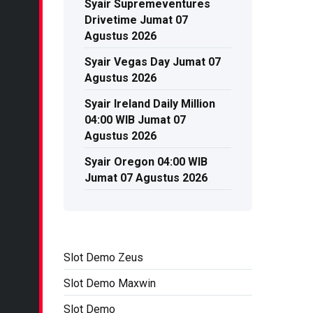
Syair Supremeventures
Drivetime Jumat 07
Agustus 2026
Syair Vegas Day Jumat 07
Agustus 2026
Syair Ireland Daily Million
04:00 WIB Jumat 07
Agustus 2026
Syair Oregon 04:00 WIB
Jumat 07 Agustus 2026
Slot Demo Zeus
Slot Demo Maxwin
Slot Demo