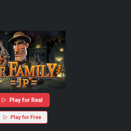
Play for Real
Play for Free