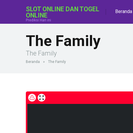
SLOT ONLINE DAN TOGEL
Beranda
ONLINE
Prediksi Hari ini
The Family
The Family
Beranda
»
The Family