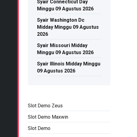
Syair Connecticut Day
Minggu 09 Agustus 2026
Syair Washington Dc
Midday Minggu 09 Agustus
2026
Syair Missouri Midday
Minggu 09 Agustus 2026
Syair Illinois Midday Minggu
09 Agustus 2026
Slot Demo Zeus
Slot Demo Maxwin
Slot Demo