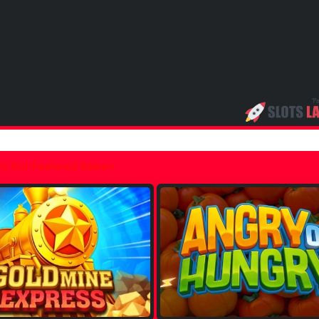
ry Our Featured Games