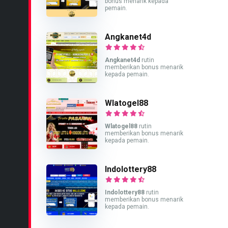
bonus menarik kepada
pemain.
Angkanet4d
Angkanet4d
rutin
memberikan bonus menarik
kepada pemain.
Wlatogel88
Wlatogel88
rutin
memberikan bonus menarik
kepada pemain.
Indolottery88
Indolottery88
rutin
memberikan bonus menarik
kepada pemain.