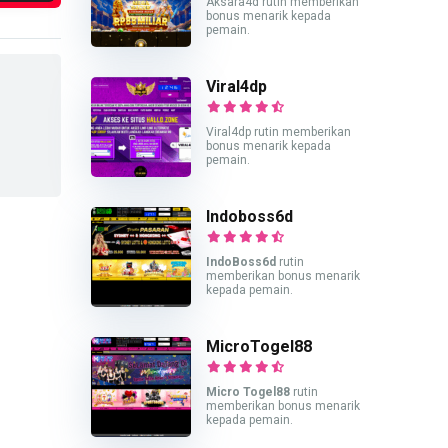
Aksara4d rutin memberikan
bonus menarik kepada
pemain.
Viral4dp
Viral4dp rutin memberikan
bonus menarik kepada
pemain.
Indoboss6d
IndoBoss6d
rutin
memberikan bonus menarik
kepada pemain.
MicroTogel88
Micro Togel88
rutin
memberikan bonus menarik
kepada pemain.