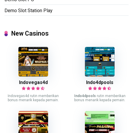
Demo Slot Station Play
New Casinos
Indovegas4d
Indo4dpools
Indovegas4d rutin memberikan
Indo4dpools
rutin memberikan
bonus menarik kepada pemain.
bonus menarik kepada pemain.