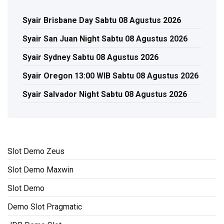
Syair Brisbane Day Sabtu 08 Agustus 2026
Syair San Juan Night Sabtu 08 Agustus 2026
Syair Sydney Sabtu 08 Agustus 2026
Syair Oregon 13:00 WIB Sabtu 08 Agustus 2026
Syair Salvador Night Sabtu 08 Agustus 2026
Slot Demo Zeus
Slot Demo Maxwin
Slot Demo
Demo Slot Pragmatic