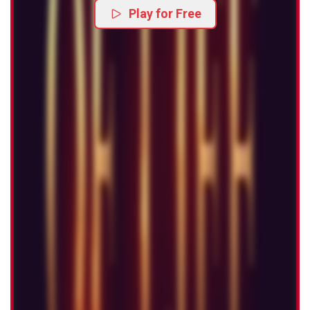
Play for Free