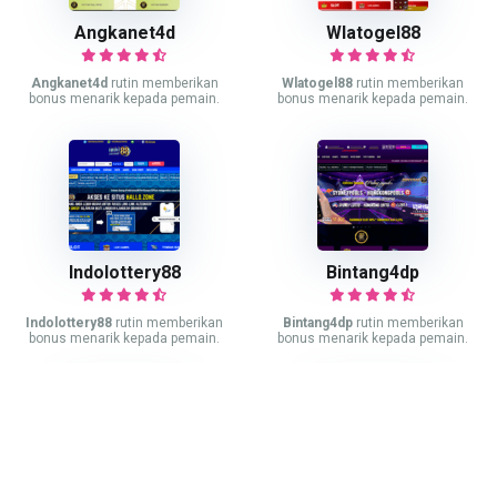
Angkanet4d
Wlatogel88
Angkanet4d
rutin memberikan
Wlatogel88
rutin memberikan
bonus menarik kepada pemain.
bonus menarik kepada pemain.
Indolottery88
Bintang4dp
Indolottery88
rutin memberikan
Bintang4dp
rutin memberikan
bonus menarik kepada pemain.
bonus menarik kepada pemain.