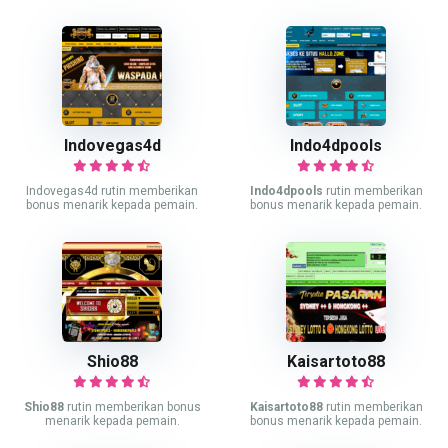
Indovegas4d
Indo4dpools
Indovegas4d rutin memberikan
Indo4dpools
rutin memberikan
bonus menarik kepada pemain.
bonus menarik kepada pemain.
Shio88
Kaisartoto88
Shio88
rutin memberikan bonus
Kaisartoto88
rutin memberikan
menarik kepada pemain.
bonus menarik kepada pemain.