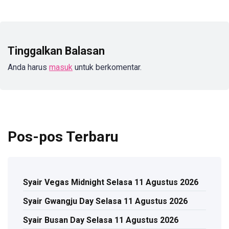
Tinggalkan Balasan
Anda harus
masuk
untuk berkomentar.
Pos-pos Terbaru
Syair Vegas Midnight Selasa 11 Agustus 2026
Syair Gwangju Day Selasa 11 Agustus 2026
Syair Busan Day Selasa 11 Agustus 2026