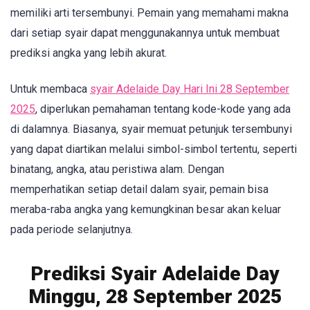
memiliki arti tersembunyi. Pemain yang memahami makna
dari setiap syair dapat menggunakannya untuk membuat
prediksi angka yang lebih akurat.
Untuk membaca
syair Adelaide Day Hari Ini 28 September
2025
, diperlukan pemahaman tentang kode-kode yang ada
di dalamnya. Biasanya, syair memuat petunjuk tersembunyi
yang dapat diartikan melalui simbol-simbol tertentu, seperti
binatang, angka, atau peristiwa alam. Dengan
memperhatikan setiap detail dalam syair, pemain bisa
meraba-raba angka yang kemungkinan besar akan keluar
pada periode selanjutnya.
Prediksi Syair Adelaide Day
Minggu, 28 September 2025