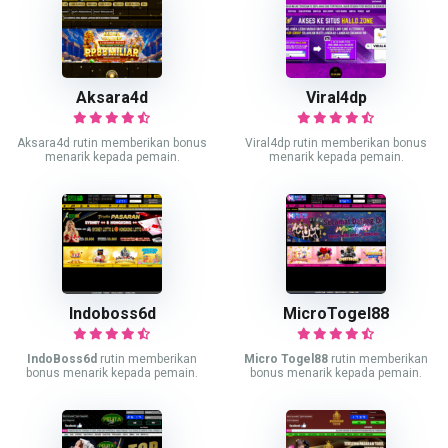
Aksara4d
Viral4dp
Aksara4d rutin memberikan bonus
Viral4dp rutin memberikan bonus
menarik kepada pemain.
menarik kepada pemain.
Indoboss6d
MicroTogel88
IndoBoss6d
rutin memberikan
Micro Togel88
rutin memberikan
bonus menarik kepada pemain.
bonus menarik kepada pemain.