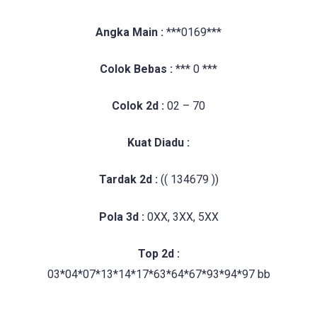
Angka Main :
***0169***
Colok Bebas :
*** 0 ***
Colok 2d :
02 – 70
Kuat Diadu :
Tardak 2d :
(( 134679 ))
Pola 3d :
0XX, 3XX, 5XX
Top 2d :
03*04*07*13*14*17*63*64*67*93*94*97 bb