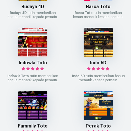
Budaya 4D
Barca Toto
Budaya 4D
rutin memberikan
Barca Toto
rutin memberikan
bonus menarik kepada pemain.
bonus menarik kepada pemain.
Indowla Toto
Indo 6D
Indowla Toto
rutin memberikan
Indo 6D
rutin memberikan bonus
bonus menarik kepada pemain.
menarik kepada pemain.
Fammily Toto
Perak Toto