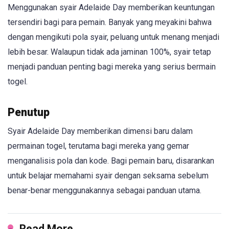
Menggunakan syair Adelaide Day memberikan keuntungan
tersendiri bagi para pemain. Banyak yang meyakini bahwa
dengan mengikuti pola syair, peluang untuk menang menjadi
lebih besar. Walaupun tidak ada jaminan 100%, syair tetap
menjadi panduan penting bagi mereka yang serius bermain
togel.
Penutup
Syair Adelaide Day memberikan dimensi baru dalam
permainan togel, terutama bagi mereka yang gemar
menganalisis pola dan kode. Bagi pemain baru, disarankan
untuk belajar memahami syair dengan seksama sebelum
benar-benar menggunakannya sebagai panduan utama.
Read More