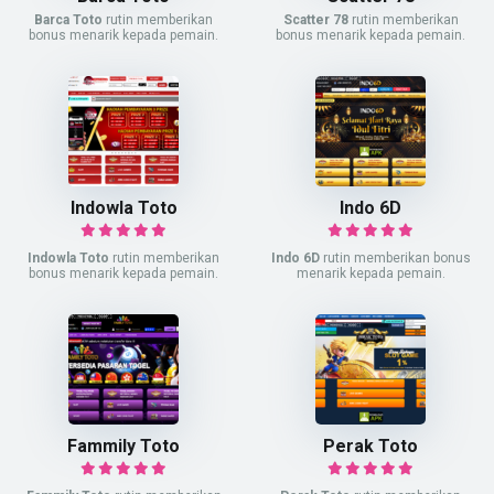
Barca Toto
rutin memberikan
Scatter 78
rutin memberikan
bonus menarik kepada pemain.
bonus menarik kepada pemain.
Indowla Toto
Indo 6D
Indowla Toto
rutin memberikan
Indo 6D
rutin memberikan bonus
bonus menarik kepada pemain.
menarik kepada pemain.
Fammily Toto
Perak Toto