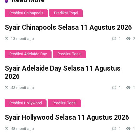
Prediksi Chinapools
Prediksi Togel
Syair Chinapools Selasa 11 Agustus 2026
13 menit ago
0
2
Prediksi Adelaide Day
Prediksi Togel
Syair Adelaide Day Selasa 11 Agustus
2026
43 menit ago
0
1
Prediksi Hollywood
Prediksi Togel
Syair Hollywood Selasa 11 Agustus 2026
48 menit ago
0
1