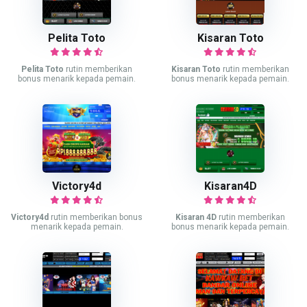
Pelita Toto
Kisaran Toto
Pelita Toto
rutin memberikan
Kisaran Toto
rutin memberikan
bonus menarik kepada pemain.
bonus menarik kepada pemain.
Victory4d
Kisaran4D
Victory4d
rutin memberikan bonus
Kisaran 4D
rutin memberikan
menarik kepada pemain.
bonus menarik kepada pemain.