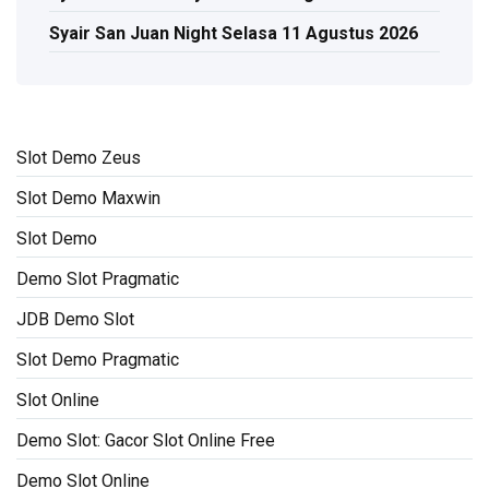
Syair San Juan Night Selasa 11 Agustus 2026
Slot Demo Zeus
Slot Demo Maxwin
Slot Demo
Demo Slot Pragmatic
JDB Demo Slot
Slot Demo Pragmatic
Slot Online
Demo Slot: Gacor Slot Online Free
Demo Slot Online