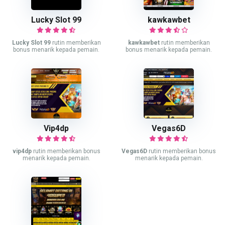
Lucky Slot 99
kawkawbet
Lucky Slot 99
rutin memberikan
kawkawbet
rutin memberikan
bonus menarik kepada pemain.
bonus menarik kepada pemain.
Vip4dp
Vegas6D
vip4dp
rutin memberikan bonus
Vegas6D
rutin memberikan bonus
menarik kepada pemain.
menarik kepada pemain.