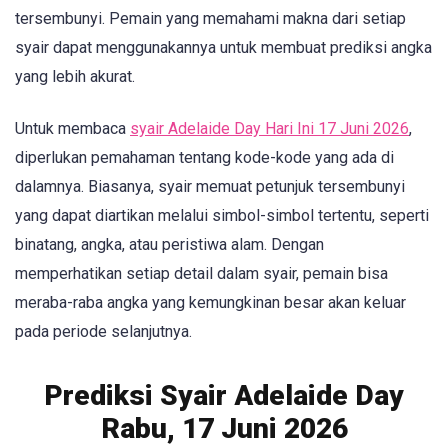
tersembunyi. Pemain yang memahami makna dari setiap
syair dapat menggunakannya untuk membuat prediksi angka
yang lebih akurat.
Untuk membaca
syair Adelaide Day Hari Ini 17 Juni 2026
,
diperlukan pemahaman tentang kode-kode yang ada di
dalamnya. Biasanya, syair memuat petunjuk tersembunyi
yang dapat diartikan melalui simbol-simbol tertentu, seperti
binatang, angka, atau peristiwa alam. Dengan
memperhatikan setiap detail dalam syair, pemain bisa
meraba-raba angka yang kemungkinan besar akan keluar
pada periode selanjutnya.
Prediksi Syair Adelaide Day
Rabu, 17 Juni 2026