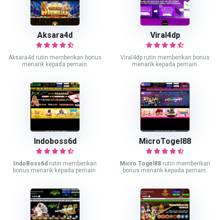
Aksara4d
Viral4dp
Aksara4d rutin memberikan bonus
Viral4dp rutin memberikan bonus
menarik kepada pemain.
menarik kepada pemain.
Indoboss6d
MicroTogel88
IndoBoss6d
rutin memberikan
Micro Togel88
rutin memberikan
bonus menarik kepada pemain.
bonus menarik kepada pemain.