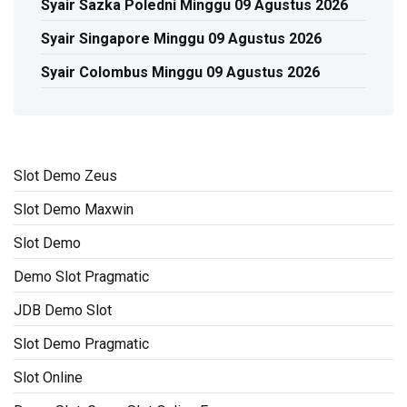
Syair Sazka Poledni Minggu 09 Agustus 2026
Syair Singapore Minggu 09 Agustus 2026
Syair Colombus Minggu 09 Agustus 2026
Slot Demo Zeus
Slot Demo Maxwin
Slot Demo
Demo Slot Pragmatic
JDB Demo Slot
Slot Demo Pragmatic
Slot Online