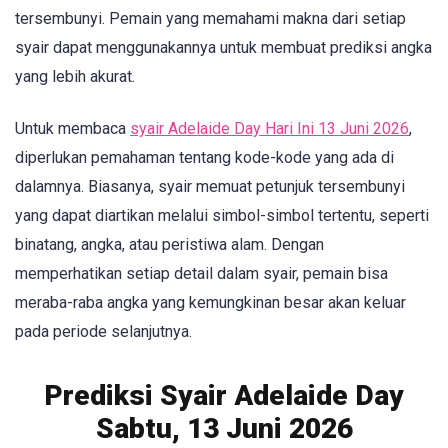
tersembunyi. Pemain yang memahami makna dari setiap
syair dapat menggunakannya untuk membuat prediksi angka
yang lebih akurat.
Untuk membaca
syair Adelaide Day Hari Ini 13 Juni 2026
,
diperlukan pemahaman tentang kode-kode yang ada di
dalamnya. Biasanya, syair memuat petunjuk tersembunyi
yang dapat diartikan melalui simbol-simbol tertentu, seperti
binatang, angka, atau peristiwa alam. Dengan
memperhatikan setiap detail dalam syair, pemain bisa
meraba-raba angka yang kemungkinan besar akan keluar
pada periode selanjutnya.
Prediksi Syair Adelaide Day
Sabtu, 13 Juni 2026