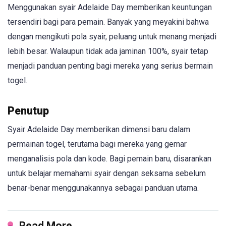
Menggunakan syair Adelaide Day memberikan keuntungan
tersendiri bagi para pemain. Banyak yang meyakini bahwa
dengan mengikuti pola syair, peluang untuk menang menjadi
lebih besar. Walaupun tidak ada jaminan 100%, syair tetap
menjadi panduan penting bagi mereka yang serius bermain
togel.
Penutup
Syair Adelaide Day memberikan dimensi baru dalam
permainan togel, terutama bagi mereka yang gemar
menganalisis pola dan kode. Bagi pemain baru, disarankan
untuk belajar memahami syair dengan seksama sebelum
benar-benar menggunakannya sebagai panduan utama.
Read More