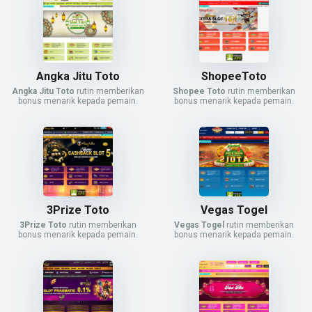
Angka Jitu Toto
ShopeeToto
Angka Jitu
Toto
rutin memberikan
Shopee Toto
rutin memberikan
bonus menarik kepada pemain.
bonus menarik kepada pemain.
3Prize Toto
Vegas Togel
3Prize Toto
rutin memberikan
Vegas Togel
rutin memberikan
bonus menarik kepada pemain.
bonus menarik kepada pemain.