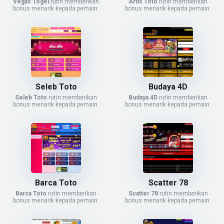
Vegas Togel
rutin memberikan
Artis Toto
rutin memberikan
bonus menarik kepada pemain.
bonus menarik kepada pemain.
Seleb Toto
Budaya 4D
Seleb Toto
rutin memberikan
Budaya 4D
rutin memberikan
bonus menarik kepada pemain.
bonus menarik kepada pemain.
Barca Toto
Scatter 78
Barca Toto
rutin memberikan
Scatter 78
rutin memberikan
bonus menarik kepada pemain.
bonus menarik kepada pemain.