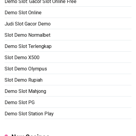
Demo Slot: Gacor Slot Online Free
Demo Slot Online
Judi Slot Gacor Demo
Slot Demo Normalbet
Demo Slot Terlengkap
Slot Demo X500
Slot Demo Olympus
Slot Demo Rupiah
Demo Slot Mahjong
Demo Slot PG
Demo Slot Station Play