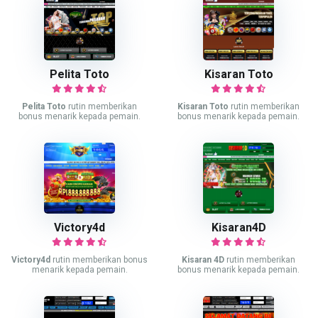
Pelita Toto
Kisaran Toto
Pelita Toto
rutin memberikan
Kisaran Toto
rutin memberikan
bonus menarik kepada pemain.
bonus menarik kepada pemain.
Victory4d
Kisaran4D
Victory4d
rutin memberikan bonus
Kisaran 4D
rutin memberikan
menarik kepada pemain.
bonus menarik kepada pemain.