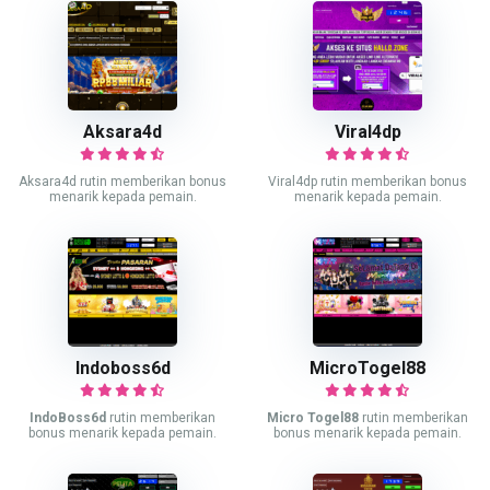
Aksara4d
Viral4dp
Aksara4d rutin memberikan bonus
Viral4dp rutin memberikan bonus
menarik kepada pemain.
menarik kepada pemain.
Indoboss6d
MicroTogel88
IndoBoss6d
rutin memberikan
Micro Togel88
rutin memberikan
bonus menarik kepada pemain.
bonus menarik kepada pemain.