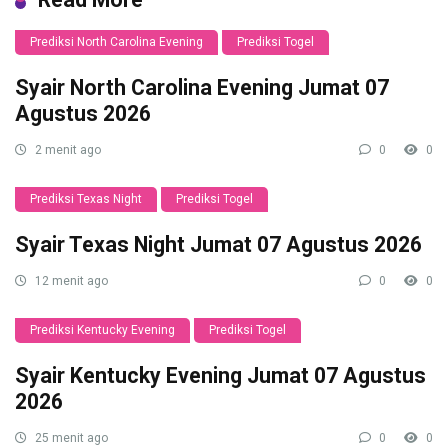
Prediksi North Carolina Evening
Prediksi Togel
Syair North Carolina Evening Jumat 07
Agustus 2026
2 menit ago
0
0
Prediksi Texas Night
Prediksi Togel
Syair Texas Night Jumat 07 Agustus 2026
12 menit ago
0
0
Prediksi Kentucky Evening
Prediksi Togel
Syair Kentucky Evening Jumat 07 Agustus
2026
25 menit ago
0
0