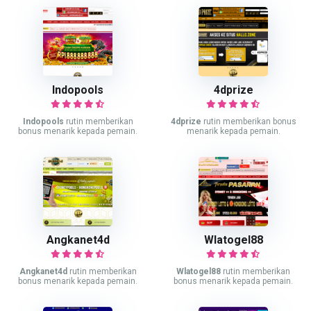
Indopools
4dprize
Indopools
rutin memberikan
4dprize
rutin memberikan bonus
bonus menarik kepada pemain.
menarik kepada pemain.
Angkanet4d
Wlatogel88
Angkanet4d
rutin memberikan
Wlatogel88
rutin memberikan
bonus menarik kepada pemain.
bonus menarik kepada pemain.