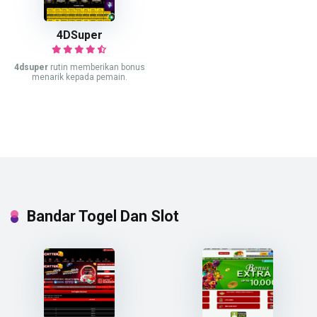
4DSuper
4dsuper
rutin memberikan bonus
menarik kepada pemain.
Bandar Togel Dan Slot