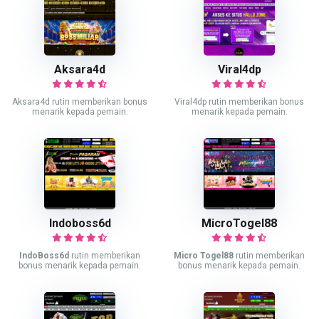
Aksara4d
Viral4dp
Aksara4d rutin memberikan bonus
Viral4dp rutin memberikan bonus
menarik kepada pemain.
menarik kepada pemain.
Indoboss6d
MicroTogel88
IndoBoss6d
rutin memberikan
Micro Togel88
rutin memberikan
bonus menarik kepada pemain.
bonus menarik kepada pemain.