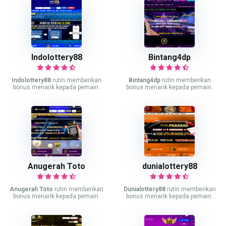
Indolottery88
Bintang4dp
Indolottery88
rutin memberikan
Bintang4dp
rutin memberikan
bonus menarik kepada pemain.
bonus menarik kepada pemain.
Anugerah Toto
dunialottery88
Anugerah Toto
rutin memberikan
Dunialottery88
rutin memberikan
bonus menarik kepada pemain.
bonus menarik kepada pemain.