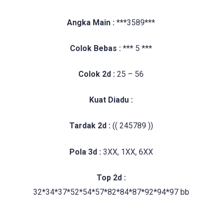
Angka Main :
***3589***
Colok Bebas :
*** 5 ***
Colok 2d :
25 – 56
Kuat Diadu :
Tardak 2d :
(( 245789 ))
Pola 3d :
3XX, 1XX, 6XX
Top 2d :
32*34*37*52*54*57*82*84*87*92*94*97 bb