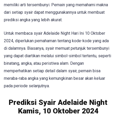
memiliki arti tersembunyi. Pemain yang memahami makna
dari setiap syair dapat menggunakannya untuk membuat
prediksi angka yang lebih akurat.
Untuk membaca syair Adelaide Night Hari Ini 10 Oktober
2024, diperlukan pemahaman tentang kode-kode yang ada
di dalamnya. Biasanya, syair memuat petunjuk tersembunyi
yang dapat diartikan melalui simbol-simbol tertentu, seperti
binatang, angka, atau peristiwa alam. Dengan
memperhatikan setiap detail dalam syair, pemain bisa
meraba-raba angka yang kemungkinan besar akan keluar
pada periode selanjutnya.
Prediksi Syair Adelaide Night
Kamis, 10 Oktober 2024