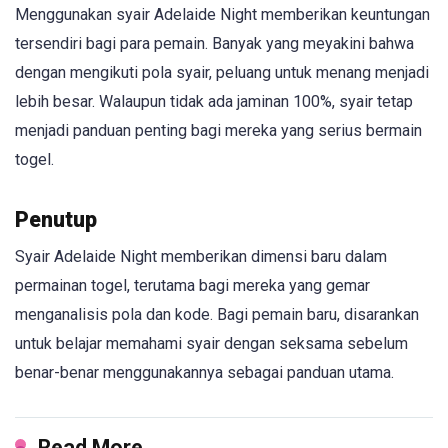
Menggunakan syair Adelaide Night memberikan keuntungan
tersendiri bagi para pemain. Banyak yang meyakini bahwa
dengan mengikuti pola syair, peluang untuk menang menjadi
lebih besar. Walaupun tidak ada jaminan 100%, syair tetap
menjadi panduan penting bagi mereka yang serius bermain
togel.
Penutup
Syair Adelaide Night memberikan dimensi baru dalam
permainan togel, terutama bagi mereka yang gemar
menganalisis pola dan kode. Bagi pemain baru, disarankan
untuk belajar memahami syair dengan seksama sebelum
benar-benar menggunakannya sebagai panduan utama.
Read More