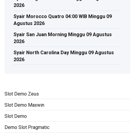
2026
Syair Morocco Quatro 04:00 WIB Minggu 09
Agustus 2026
Syair San Juan Morning Minggu 09 Agustus
2026
Syair North Carolina Day Minggu 09 Agustus
2026
Slot Demo Zeus
Slot Demo Maxwin
Slot Demo
Demo Slot Pragmatic