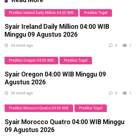
Prediksi Ireland Daily Million 04:00 WIB
Prediksi Togel
Syair Ireland Daily Million 04:00 WIB
Minggu 09 Agustus 2026
34 menit ago
0
1
Prediksi Oregon 04:00 WIB
Prediksi Togel
Syair Oregon 04:00 WIB Minggu 09
Agustus 2026
39 menit ago
0
1
Prediksi Morocco Quatro 04:00 WIB
Prediksi Togel
Syair Morocco Quatro 04:00 WIB Minggu
09 Agustus 2026