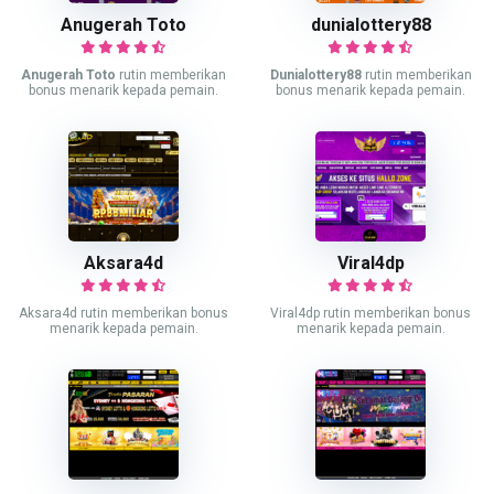
Anugerah Toto
dunialottery88
Anugerah Toto
rutin memberikan
Dunialottery88
rutin memberikan
bonus menarik kepada pemain.
bonus menarik kepada pemain.
Aksara4d
Viral4dp
Aksara4d rutin memberikan bonus
Viral4dp rutin memberikan bonus
menarik kepada pemain.
menarik kepada pemain.