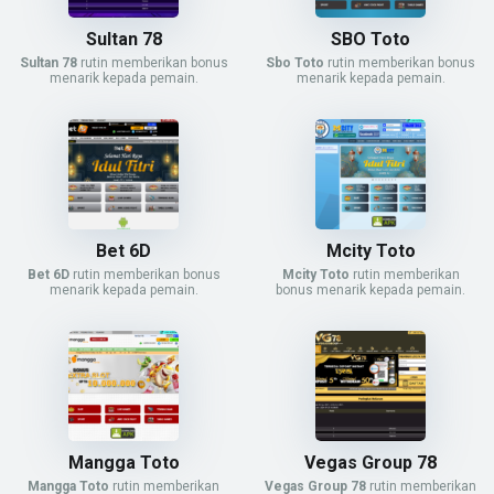
Sultan 78
SBO Toto
Sultan 78
rutin memberikan bonus
Sbo Toto
rutin memberikan bonus
menarik kepada pemain.
menarik kepada pemain.
Bet 6D
Mcity Toto
Bet 6D
rutin memberikan bonus
Mcity Toto
rutin memberikan
menarik kepada pemain.
bonus menarik kepada pemain.
Mangga Toto
Vegas Group 78
Mangga Toto
rutin memberikan
Vegas Group 78
rutin memberikan