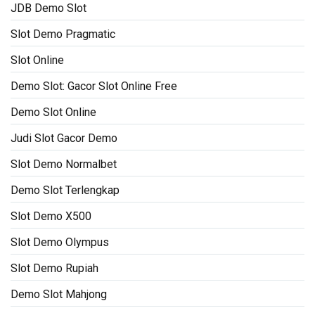
JDB Demo Slot
Slot Demo Pragmatic
Slot Online
Demo Slot: Gacor Slot Online Free
Demo Slot Online
Judi Slot Gacor Demo
Slot Demo Normalbet
Demo Slot Terlengkap
Slot Demo X500
Slot Demo Olympus
Slot Demo Rupiah
Demo Slot Mahjong