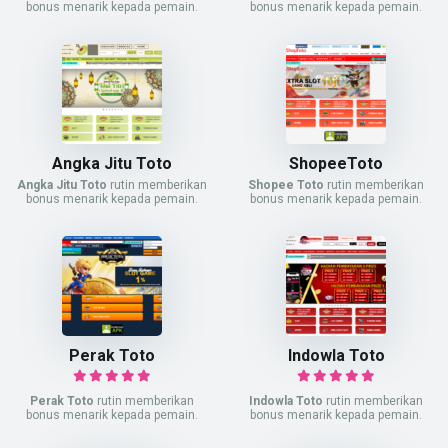
bonus menarik kepada pemain.
bonus menarik kepada pemain.
Angka Jitu Toto
ShopeeToto
Angka Jitu
Toto
rutin memberikan
Shopee Toto
rutin memberikan
bonus menarik kepada pemain.
bonus menarik kepada pemain.
Perak Toto
Indowla Toto
Perak Toto
rutin memberikan
Indowla Toto
rutin memberikan
bonus menarik kepada pemain.
bonus menarik kepada pemain.