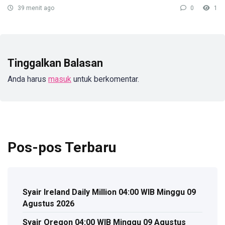
39 menit ago
0
1
Tinggalkan Balasan
Anda harus
masuk
untuk berkomentar.
Pos-pos Terbaru
Syair Ireland Daily Million 04:00 WIB Minggu 09
Agustus 2026
Syair Oregon 04:00 WIB Minggu 09 Agustus