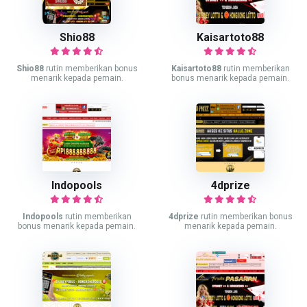
Shio88
Kaisartoto88
Shio88
rutin memberikan bonus
Kaisartoto88
rutin memberikan
menarik kepada pemain.
bonus menarik kepada pemain.
Indopools
4dprize
Indopools
rutin memberikan
4dprize
rutin memberikan bonus
bonus menarik kepada pemain.
menarik kepada pemain.