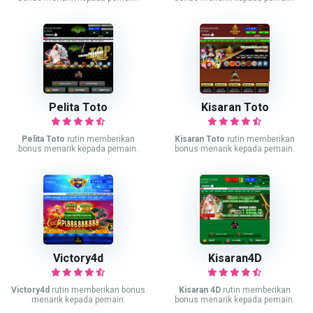
Pelita Toto
Kisaran Toto
Pelita Toto
rutin memberikan
Kisaran Toto
rutin memberikan
bonus menarik kepada pemain.
bonus menarik kepada pemain.
Victory4d
Kisaran4D
Victory4d
rutin memberikan bonus
Kisaran 4D
rutin memberikan
menarik kepada pemain.
bonus menarik kepada pemain.