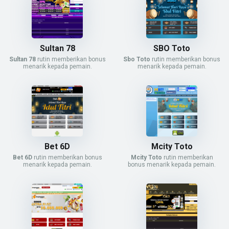
Sultan 78
SBO Toto
Sultan 78
rutin memberikan bonus
Sbo Toto
rutin memberikan bonus
menarik kepada pemain.
menarik kepada pemain.
Bet 6D
Mcity Toto
Bet 6D
rutin memberikan bonus
Mcity Toto
rutin memberikan
menarik kepada pemain.
bonus menarik kepada pemain.