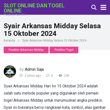
SLOT ONLINE DAN TOGEL
ONLINE
Prediksi Hari ini
Syair Arkansas Midday Selasa
15 Oktober 2024
Beranda
»
Syair Arkansas Midday Selasa 15 Oktober 2024
Prediksi Arkansas Midday
Prediksi Togel
by
Admin Saja
2 tahun ago
0
243
Syair Arkansas Midday Hari Ini 15 Oktober 2024 adalah
salah satu metode populer yang digunakan oleh pemain
togel Arkansas Midday untuk merumuskan angka prediksi.
Syair ini biasanya berisi rangkaian kata, simbol, atau gambar