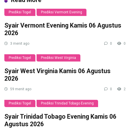
Prediksi Togel
Prediksi Vermont Evening
Syair Vermont Evening Kamis 06 Agustus
2026
3 menit ago
0
0
Prediksi Togel
Prediksi West Virginia
Syair West Virginia Kamis 06 Agustus
2026
59 menit ago
0
2
Prediksi Togel
Prediksi Trinidad Tobago Evening
Syair Trinidad Tobago Evening Kamis 06
Agustus 2026