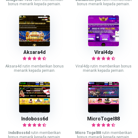
bonus menarik kepada pemain.
bonus menarik kepada pemain.
Aksara4d
Viral4dp
Aksara4d rutin memberikan bonus
Viral4dp rutin memberikan bonus
menarik kepada pemain.
menarik kepada pemain.
Indoboss6d
MicroTogel88
IndoBoss6d
rutin memberikan
Micro Togel88
rutin memberikan
bonus menarik kepada pemain.
bonus menarik kepada pemain.