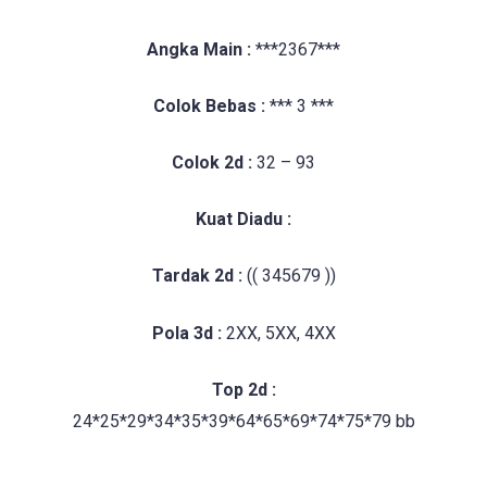
Angka Main :
***2367***
Colok Bebas :
*** 3 ***
Colok 2d :
32 – 93
Kuat Diadu :
Tardak 2d :
(( 345679 ))
Pola 3d :
2XX, 5XX, 4XX
Top 2d :
24*25*29*34*35*39*64*65*69*74*75*79 bb