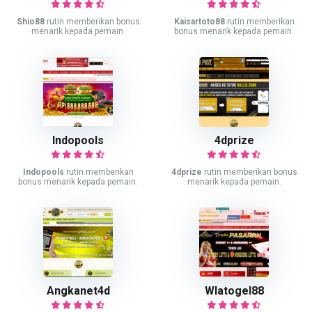
Shio88
rutin memberikan bonus
Kaisartoto88
rutin memberikan
menarik kepada pemain.
bonus menarik kepada pemain.
Indopools
4dprize
Indopools
rutin memberikan
4dprize
rutin memberikan bonus
bonus menarik kepada pemain.
menarik kepada pemain.
Angkanet4d
Wlatogel88