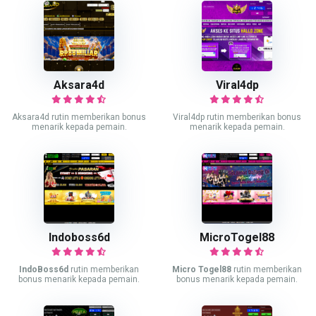
Aksara4d
Viral4dp
Aksara4d rutin memberikan bonus
Viral4dp rutin memberikan bonus
menarik kepada pemain.
menarik kepada pemain.
Indoboss6d
MicroTogel88
IndoBoss6d
rutin memberikan
Micro Togel88
rutin memberikan
bonus menarik kepada pemain.
bonus menarik kepada pemain.