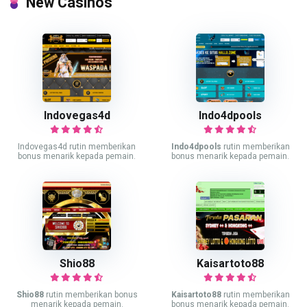
New Casinos
Indovegas4d
Indo4dpools
Indovegas4d rutin memberikan
Indo4dpools
rutin memberikan
bonus menarik kepada pemain.
bonus menarik kepada pemain.
Shio88
Kaisartoto88
Shio88
rutin memberikan bonus
Kaisartoto88
rutin memberikan
menarik kepada pemain.
bonus menarik kepada pemain.