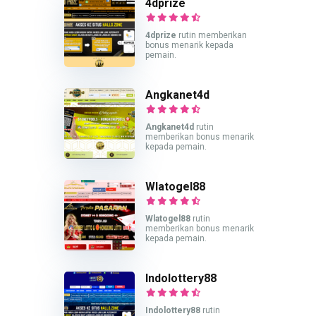
4dprize
4dprize
rutin memberikan
bonus menarik kepada
pemain.
Angkanet4d
Angkanet4d
rutin
memberikan bonus menarik
kepada pemain.
Wlatogel88
Wlatogel88
rutin
memberikan bonus menarik
kepada pemain.
Indolottery88
Indolottery88
rutin