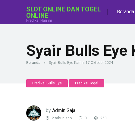
SLOT ONLINE DAN TOGEL
Beranda
ONLINE
Prediksi Hari ini
Syair Bulls Eye
Beranda
»
Syair Bulls Eye Kamis 17 Oktober 2024
Prediksi Bulls Eye
Prediksi Togel
by
Admin Saja
2 tahun ago
0
260