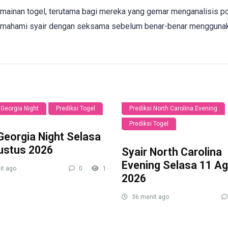
mainan togel, terutama bagi mereka yang gemar menganalisis po
r memahami syair dengan seksama sebelum benar-benar mengguna
 Georgia Night
Prediksi Togel
Prediksi North Carolina Evening
Prediksi Togel
Georgia Night Selasa
ustus 2026
Syair North Carolina
Evening Selasa 11 A
it ago
0
1
2026
36 menit ago