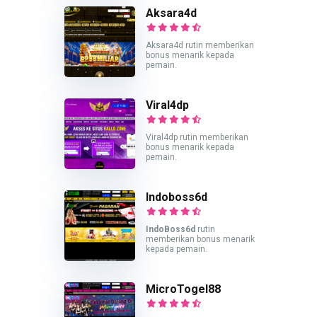
Aksara4d
Aksara4d rutin memberikan
bonus menarik kepada
pemain.
Viral4dp
Viral4dp rutin memberikan
bonus menarik kepada
pemain.
Indoboss6d
IndoBoss6d
rutin
memberikan bonus menarik
kepada pemain.
MicroTogel88