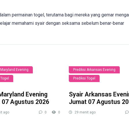
dalam permainan togel, terutama bagi mereka yang gemar menga
k belajar memahami syair dengan seksama sebelum benar-benar
i Maryland Evening
Prediksi Arkansas Evening
 Togel
Prediksi Togel
 Maryland Evening
Syair Arkansas Even
 07 Agustus 2026
Jumat 07 Agustus 2
it ago
0
0
29 menit ago