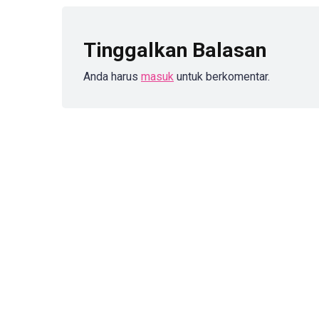
Tinggalkan Balasan
Anda harus
masuk
untuk berkomentar.