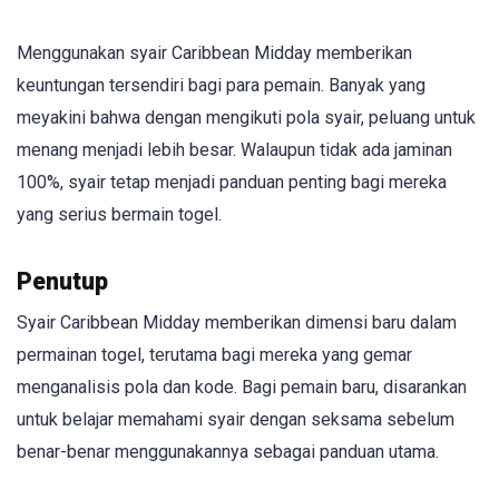
Menggunakan syair Caribbean Midday memberikan
keuntungan tersendiri bagi para pemain. Banyak yang
meyakini bahwa dengan mengikuti pola syair, peluang untuk
menang menjadi lebih besar. Walaupun tidak ada jaminan
100%, syair tetap menjadi panduan penting bagi mereka
yang serius bermain togel.
Penutup
Syair Caribbean Midday memberikan dimensi baru dalam
permainan togel, terutama bagi mereka yang gemar
menganalisis pola dan kode. Bagi pemain baru, disarankan
untuk belajar memahami syair dengan seksama sebelum
benar-benar menggunakannya sebagai panduan utama.