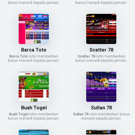
bonus menarik kepada pemain.
bonus menarik kepada pemain.
Barca Toto
Scatter 78
Barca Toto
rutin memberikan
Scatter 78
rutin memberikan
bonus menarik kepada pemain.
bonus menarik kepada pemain.
Buah Togel
Sultan 78
Buah Togel
rutin memberikan
Sultan 78
rutin memberikan bonus
bonus menarik kepada pemain.
menarik kepada pemain.