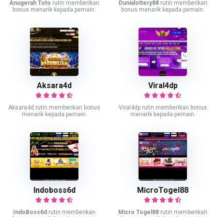
Anugerah Toto
rutin memberikan
Dunialottery88
rutin memberikan
bonus menarik kepada pemain.
bonus menarik kepada pemain.
Aksara4d
Viral4dp
Aksara4d rutin memberikan bonus
Viral4dp rutin memberikan bonus
menarik kepada pemain.
menarik kepada pemain.
Indoboss6d
MicroTogel88
IndoBoss6d
rutin memberikan
Micro Togel88
rutin memberikan