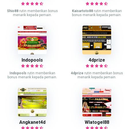
Shio88
rutin memberikan bonus
Kaisartoto88
rutin memberikan
menarik kepada pemain.
bonus menarik kepada pemain.
Indopools
4dprize
Indopools
rutin memberikan
4dprize
rutin memberikan bonus
bonus menarik kepada pemain.
menarik kepada pemain.
Angkanet4d
Wlatogel88