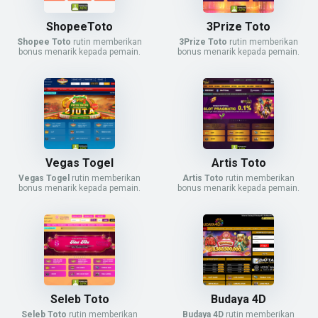
ShopeeToto
3Prize Toto
Shopee Toto
rutin memberikan
3Prize Toto
rutin memberikan
bonus menarik kepada pemain.
bonus menarik kepada pemain.
Vegas Togel
Artis Toto
Vegas Togel
rutin memberikan
Artis Toto
rutin memberikan
bonus menarik kepada pemain.
bonus menarik kepada pemain.
Seleb Toto
Budaya 4D
Seleb Toto
rutin memberikan
Budaya 4D
rutin memberikan