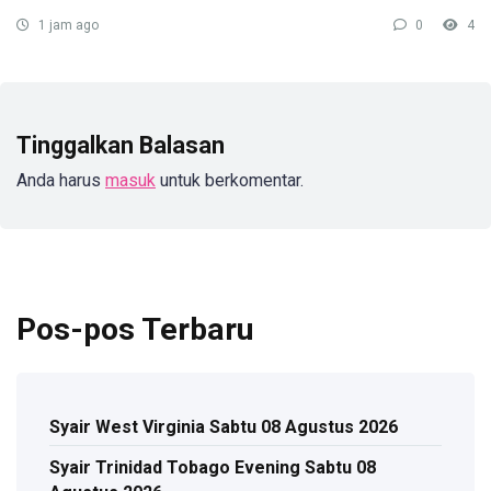
1 jam ago
0
4
Tinggalkan Balasan
Anda harus
masuk
untuk berkomentar.
Pos-pos Terbaru
Syair West Virginia Sabtu 08 Agustus 2026
Syair Trinidad Tobago Evening Sabtu 08