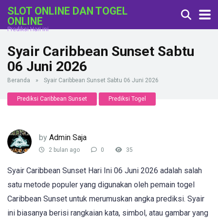
SLOT ONLINE DAN TOGEL
ONLINE
Prediksi Hari ini
Syair Caribbean Sunset Sabtu
06 Juni 2026
Beranda
»
Syair Caribbean Sunset Sabtu 06 Juni 2026
Prediksi Caribbean Sunset
Prediksi Togel
by
Admin Saja
2 bulan ago
0
35
Syair Caribbean Sunset Hari Ini 06 Juni 2026 adalah salah
satu metode populer yang digunakan oleh pemain togel
Caribbean Sunset untuk merumuskan angka prediksi. Syair
ini biasanya berisi rangkaian kata, simbol, atau gambar yang