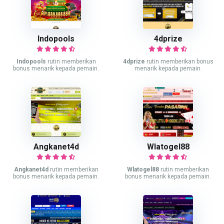
Indopools
4dprize
Indopools
rutin memberikan
4dprize
rutin memberikan bonus
bonus menarik kepada pemain.
menarik kepada pemain.
Angkanet4d
Wlatogel88
Angkanet4d
rutin memberikan
Wlatogel88
rutin memberikan
bonus menarik kepada pemain.
bonus menarik kepada pemain.