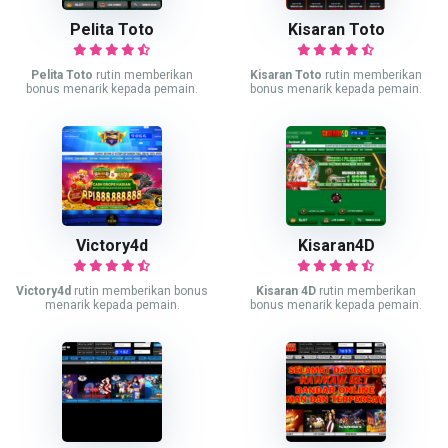
Pelita Toto
Kisaran Toto
Pelita Toto
rutin memberikan
Kisaran Toto
rutin memberikan
bonus menarik kepada pemain.
bonus menarik kepada pemain.
Victory4d
Kisaran4D
Victory4d
rutin memberikan bonus
Kisaran 4D
rutin memberikan
menarik kepada pemain.
bonus menarik kepada pemain.