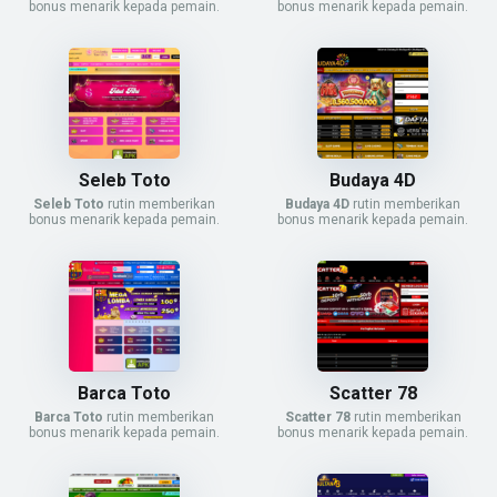
bonus menarik kepada pemain.
bonus menarik kepada pemain.
Seleb Toto
Budaya 4D
Seleb Toto
rutin memberikan
Budaya 4D
rutin memberikan
bonus menarik kepada pemain.
bonus menarik kepada pemain.
Barca Toto
Scatter 78
Barca Toto
rutin memberikan
Scatter 78
rutin memberikan
bonus menarik kepada pemain.
bonus menarik kepada pemain.