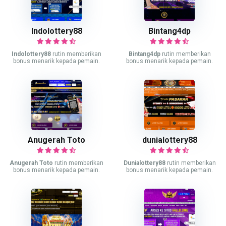
Indolottery88
Bintang4dp
Indolottery88
rutin memberikan
Bintang4dp
rutin memberikan
bonus menarik kepada pemain.
bonus menarik kepada pemain.
Anugerah Toto
dunialottery88
Anugerah Toto
rutin memberikan
Dunialottery88
rutin memberikan
bonus menarik kepada pemain.
bonus menarik kepada pemain.