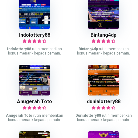
Indolottery88
Bintang4dp
Indolottery88
rutin memberikan
Bintang4dp
rutin memberikan
bonus menarik kepada pemain.
bonus menarik kepada pemain.
Anugerah Toto
dunialottery88
Anugerah Toto
rutin memberikan
Dunialottery88
rutin memberikan
bonus menarik kepada pemain.
bonus menarik kepada pemain.