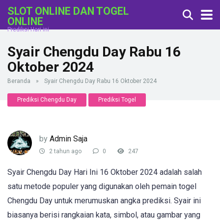
SLOT ONLINE DAN TOGEL
ONLINE
Prediksi Hari ini
Syair Chengdu Day Rabu 16
Oktober 2024
Beranda
»
Syair Chengdu Day Rabu 16 Oktober 2024
Prediksi Chengdu Day
Prediksi Togel
by
Admin Saja
2 tahun ago
0
247
Syair Chengdu Day Hari Ini 16 Oktober 2024 adalah salah
satu metode populer yang digunakan oleh pemain togel
Chengdu Day untuk merumuskan angka prediksi. Syair ini
biasanya berisi rangkaian kata, simbol, atau gambar yang