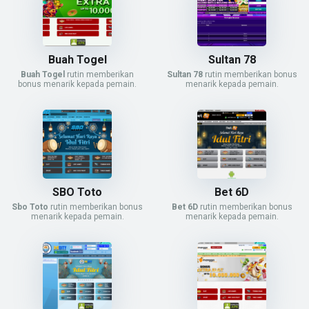
Buah Togel
Sultan 78
Buah Togel
rutin memberikan
Sultan 78
rutin memberikan bonus
bonus menarik kepada pemain.
menarik kepada pemain.
SBO Toto
Bet 6D
Sbo Toto
rutin memberikan bonus
Bet 6D
rutin memberikan bonus
menarik kepada pemain.
menarik kepada pemain.