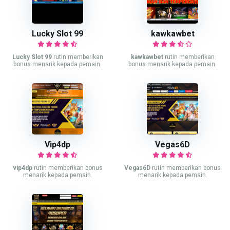
Lucky Slot 99
kawkawbet
Lucky Slot 99
rutin memberikan
kawkawbet
rutin memberikan
bonus menarik kepada pemain.
bonus menarik kepada pemain.
Vip4dp
Vegas6D
vip4dp
rutin memberikan bonus
Vegas6D
rutin memberikan bonus
menarik kepada pemain.
menarik kepada pemain.