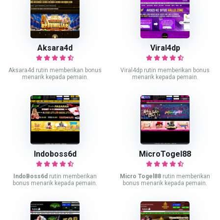
Aksara4d
Viral4dp
Aksara4d rutin memberikan bonus
Viral4dp rutin memberikan bonus
menarik kepada pemain.
menarik kepada pemain.
Indoboss6d
MicroTogel88
IndoBoss6d
rutin memberikan
Micro Togel88
rutin memberikan
bonus menarik kepada pemain.
bonus menarik kepada pemain.