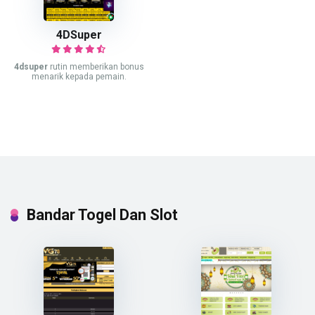
4DSuper
4dsuper
rutin memberikan bonus
menarik kepada pemain.
Bandar Togel Dan Slot