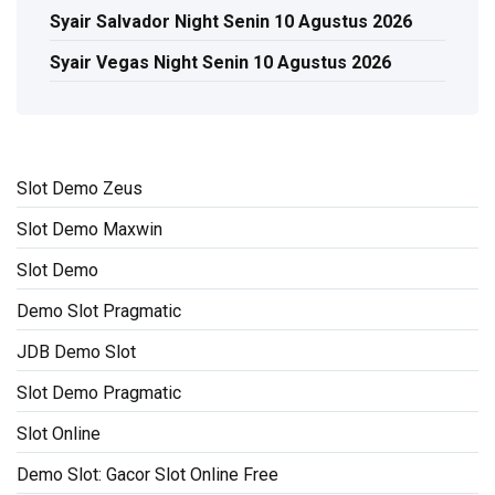
Syair Salvador Night Senin 10 Agustus 2026
Syair Vegas Night Senin 10 Agustus 2026
Slot Demo Zeus
Slot Demo Maxwin
Slot Demo
Demo Slot Pragmatic
JDB Demo Slot
Slot Demo Pragmatic
Slot Online
Demo Slot: Gacor Slot Online Free